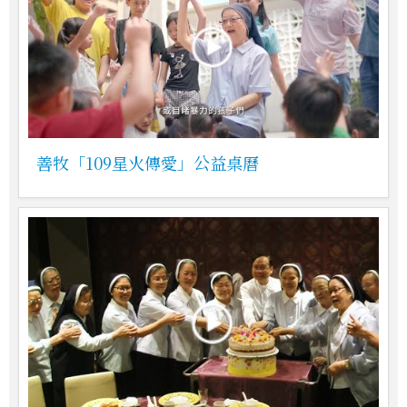
善牧「109星火傳愛」公益桌曆