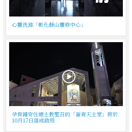
心靈洗滌「彰化靜山靈修中心」
孕育鍾安住總主教聖召的「崙背天主堂」將於
10月17日落成啟用