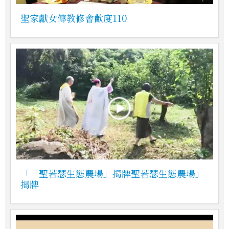
聖家獻女傳教修會歡度110
「「聖若瑟生態農場」揭牌聖若瑟生態農場」
揭牌