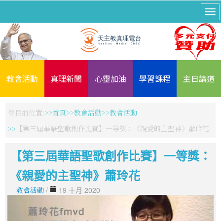
教會活動
真理新聞
心靈加油
學習課程
主日講道
你目前位置:
首頁
教會活動
教會活動
【第三屆華語聖歌創作比賽】一等獎：《親愛的主聖神》蕭玲花
【第三屆華語聖歌創作比賽】一等獎：
《親愛的主聖神》蕭玲花
教會活動
/
19 十月 2020