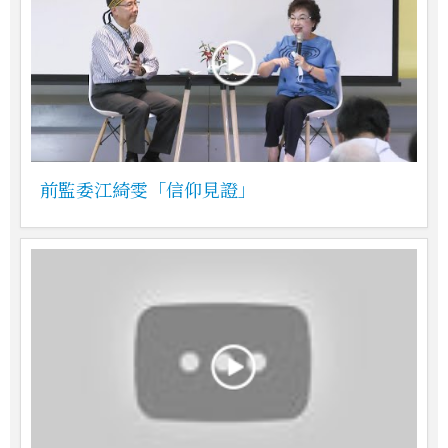
前監委江綺雯「信仰見證」