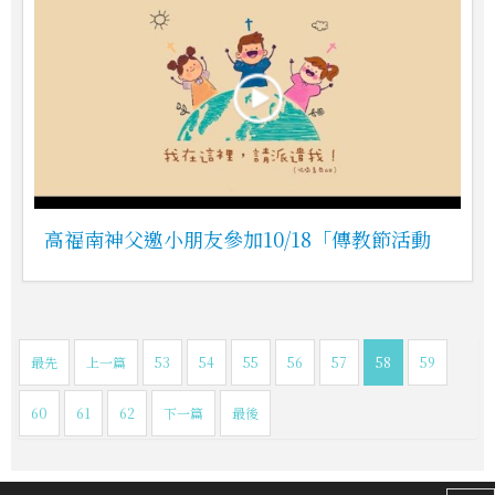
高福南神父邀小朋友參加10/18「傳教節活動
最先
上一篇
53
54
55
56
57
58
59
60
61
62
下一篇
最後