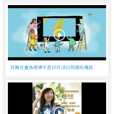
百萬兒童為疫情平息10月18日同頌玫瑰經