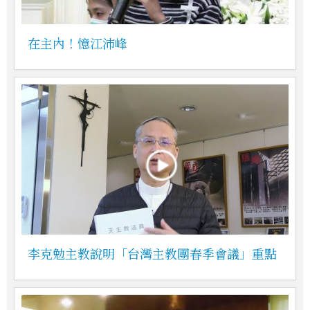
在主內！憶江沛峰
李克勉主教說明「台灣主教團春季會議」重點