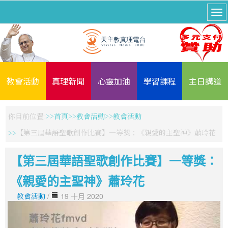
教會活動
真理新聞
心靈加油
學習課程
主日講道
你目前位置:
首頁
教會活動
教會活動
【第三屆華語聖歌創作比賽】一等獎：《親愛的主聖神》蕭玲花
【第三屆華語聖歌創作比賽】一等獎：
《親愛的主聖神》蕭玲花
教會活動
/
19 十月 2020