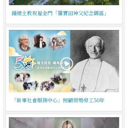
鍾總主教祝福金門「羅寶田神父紀念園區」
「新事社會服務中心」照顧弱勢勞工50年