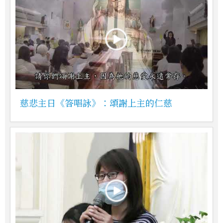
慈悲主日《答唱詠》：頌謝上主的仁慈