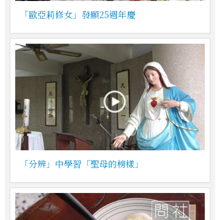
「歐亞莉修女」發願25週年慶
「分辨」中學習「聖母的榜樣」