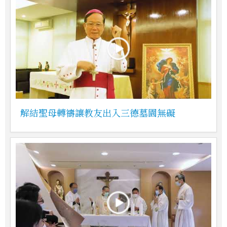
解結聖母轉禱讓教友出入三德墓園無礙