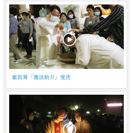
崔苔菁「復活前夕」受洗