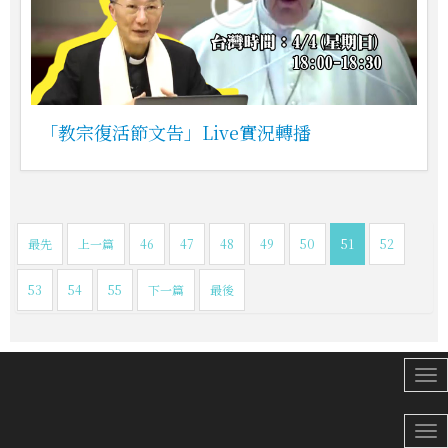
「教宗復活節文告」Live實況轉播
最先
上一篇
46
47
48
49
50
51
52
53
54
55
下一篇
最後