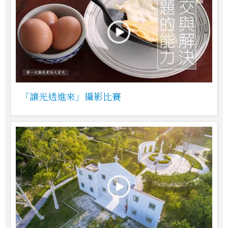
「讓光透進來」攝影比賽