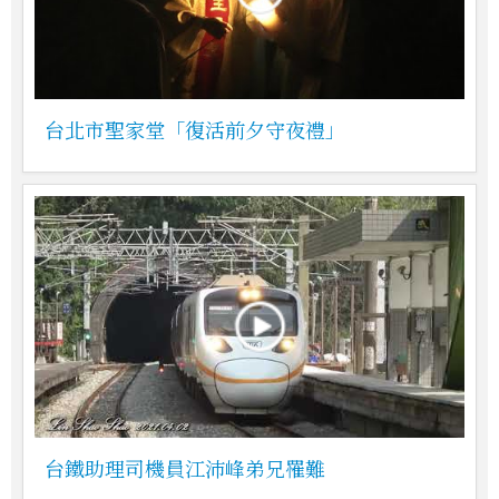
台北市聖家堂「復活前夕守夜禮」
台鐵助理司機員江沛峰弟兄罹難