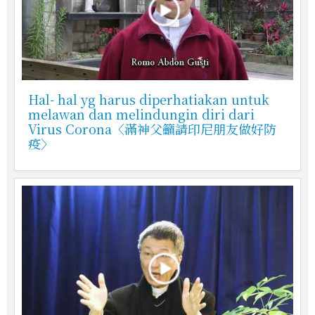
Hal- hal yg harus diperhatiakan untuk
melawan dan melindungin diri dari
Virus Corona〈滿神父籲請印尼朋友做好防
疫〉