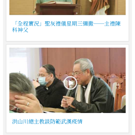
「全程實況」聖灰禮儀星期三彌撒──主禮陳
科神父
洪山川總主教談防範武漢疫情