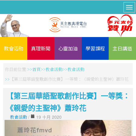
教會活動
真理新聞
心靈加油
學習課程
主日講道
你目前位置:
首頁
教會活動
教會活動
【第三屆華語聖歌創作比賽】一等獎：《親愛的主聖神》蕭玲花
【第三屆華語聖歌創作比賽】一等獎：
《親愛的主聖神》蕭玲花
教會活動
/
19 十月 2020