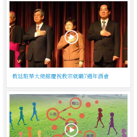
教廷駐華大使館慶祝教宗就職7週年酒會