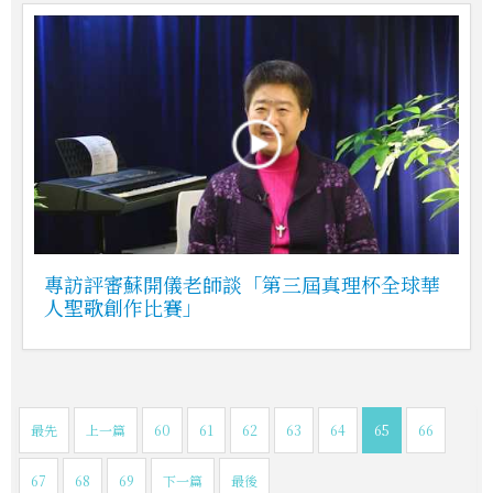
專訪評審蘇開儀老師談「第三屆真理杯全球華
人聖歌創作比賽」
最先
上一篇
60
61
62
63
64
65
66
67
68
69
下一篇
最後