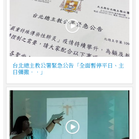
台北總主教公署緊急公告「全面暫停平日、主
日彌撒‧‧」