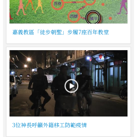
嘉義教區「徒步朝聖」步履7座百年教堂
3位神長呼籲外籍移工防範疫情