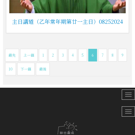
主日講道（乙年常年期第廿一主日）08252024
最先
上一篇
1
2
3
4
5
6
7
8
9
10
下一篇
最後