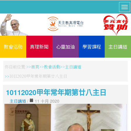
教會活動
真理新聞
心靈加油
學習課程
主日講道
你目前位置:
首頁
教會活動
主日講道
10112020甲年常年期第廿八主日
10112020甲年常年期第廿八主日
主日講道
/
11 十月 2020