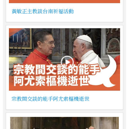
黃敏正主教談台南祈福活動
宗教間交談的能手阿尤索樞機逝世