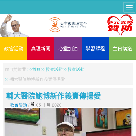
教會活動
真理新聞
心靈加油
學習課程
主日講道
你目前位置:
首頁
教會活動
教會活動
輔大醫院鮑博新作義賣傳揚愛
輔大醫院鮑博新作義賣傳揚愛
教會活動
/
05 十月 2020