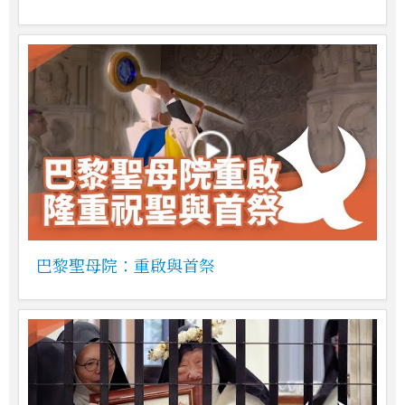
巴黎聖母院：重啟與首祭