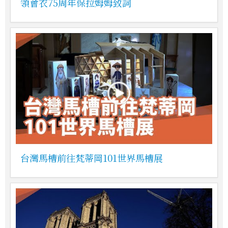
領會衣75周年保拉姆姆致詞
台灣馬槽前往梵蒂岡101世界馬槽展