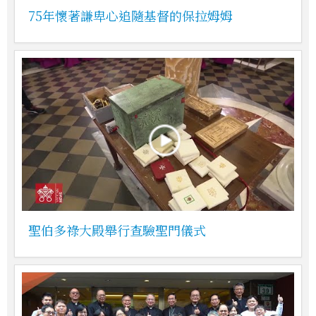
75年懷著謙卑心追隨基督的保拉姆姆
聖伯多祿大殿舉行查驗聖門儀式