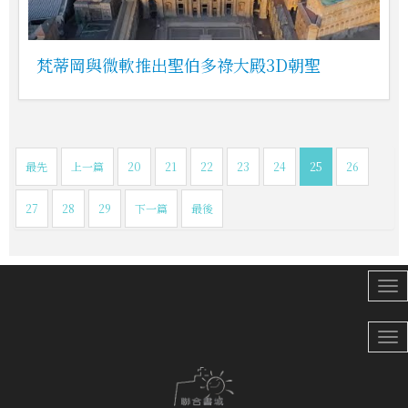
梵蒂岡與微軟推出聖伯多祿大殿3D朝聖
最先
上一篇
20
21
22
23
24
25
26
27
28
29
下一篇
最後