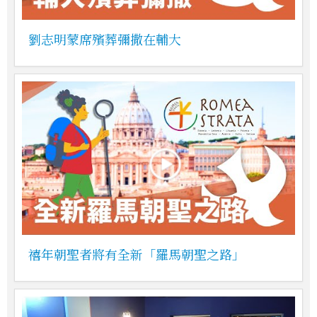
劉志明蒙席殯葬彌撒在輔大
禧年朝聖者將有全新「羅馬朝聖之路」