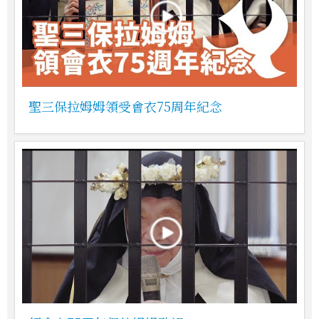
聖三保拉姆姆領受會衣75周年紀念