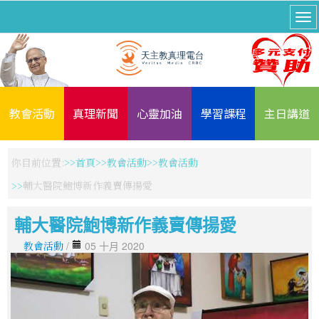
教會活動
真理新聞
心靈加油
學習課程
主日講道
你目前位置:
首頁
教會活動
教會活動
輔大醫院鮑博新作義賣傳揚愛
輔大醫院鮑博新作義賣傳揚愛
教會活動
/
05 十月 2020