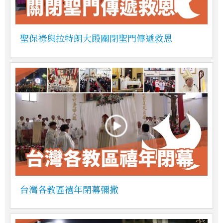
聖保祿與拉特朗大殿關閉聖門傳遞救恩
台灣各教區禧年閉幕彌撒