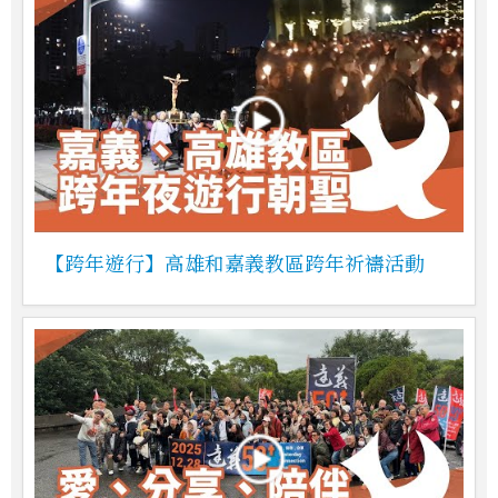
【跨年遊行】高雄和嘉義教區跨年祈禱活動