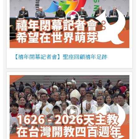
【禧年閉幕記者會】聖座回顧禧年足跡