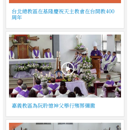
台北總教區在基隆慶祝天主教會在台開教400
周年
嘉義教區為阮聆憶神父舉行殯葬彌撒