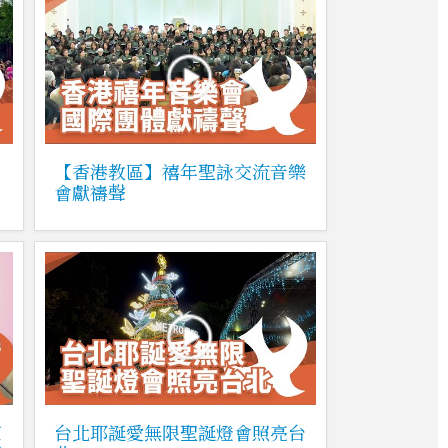
【香港教區】禧年聖詠交流音樂
會獻禱聲
萊
台北耶誕愛無限聖誕燈會照亮台