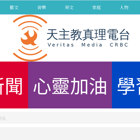
藝文
音樂
英文
家庭
人物
新聞
心靈加油
學
懷站