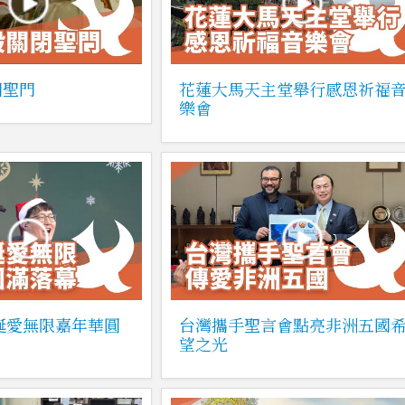
閉聖門
花蓮大馬天主堂舉行感恩祈福
樂會
聖誕愛無限嘉年華圓
台灣攜手聖言會點亮非洲五國
望之光