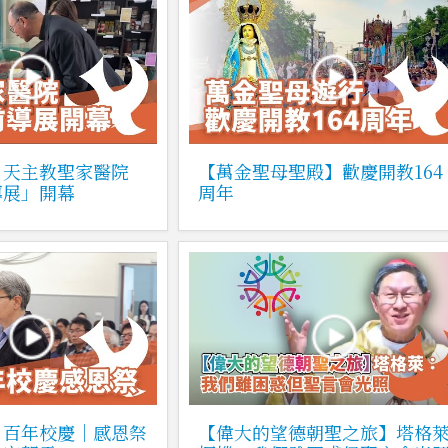
】天主教聖家醫院
【萬金聖母聖殿】歡慶開教164
導展」開幕
周年
】百年校慶｜感恩祭
【偉大的望德朝聖之旅】塔格