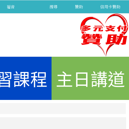
福音
separator
搜尋
贊助
信用卡贊助
習課程
主日講道