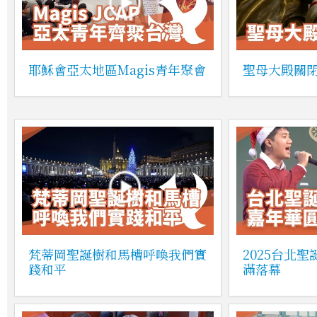
耶穌會亞太地區Magis青年聚會
聖母大殿關
梵蒂岡聖誕樹和馬槽呼喚我們實
2025台北
踐和平
滿落幕