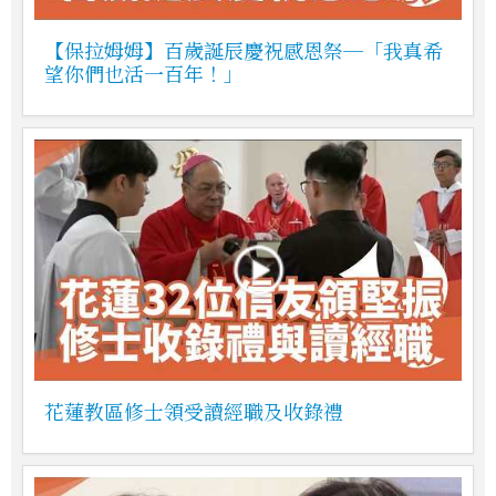
【保拉姆姆】百歲誕辰慶祝感恩祭─「我真希
望你們也活一百年！」
花蓮教區修士領受讀經職及收錄禮