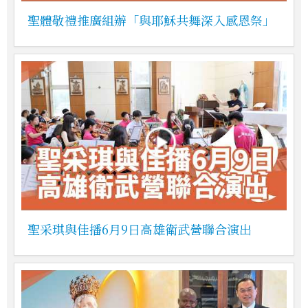
聖體敬禮推廣組辦「與耶穌共舞深入感恩祭」
聖采琪與佳播6月9日高雄衛武營聯合演出