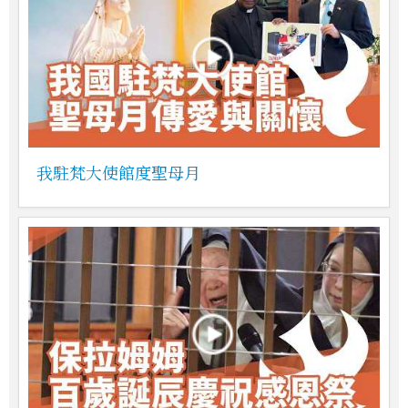
我駐梵大使館度聖母月