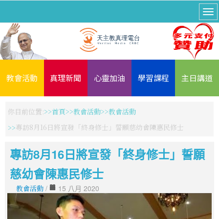
教會活動
真理新聞
心靈加油
學習課程
主日講道
你目前位置:
首頁
教會活動
教會活動
專訪8月16日將宣發「終身修士」誓願慈幼會陳惠民修士
專訪8月16日將宣發「終身修士」誓願
慈幼會陳惠民修士
教會活動
/
15 八月 2020