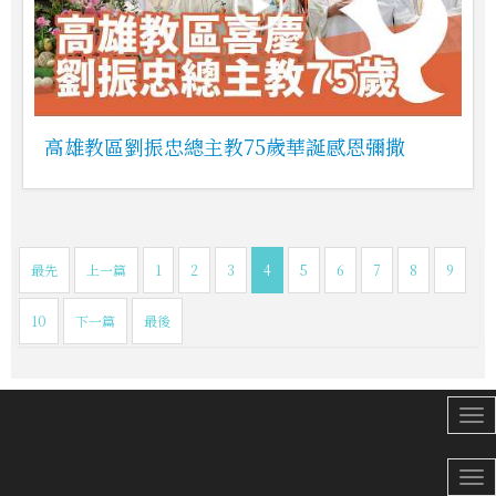
高雄教區劉振忠總主教75歲華誕感恩彌撒
最先
上一篇
1
2
3
4
5
6
7
8
9
10
下一篇
最後