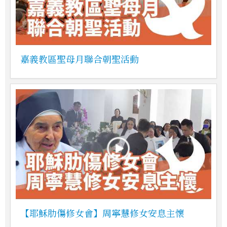
嘉義教區聖母月聯合朝聖活動
【耶穌肋傷修女會】周寧慧修女安息主懷