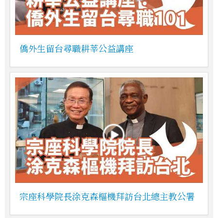
僑外生留台尋職耕莘公益講座
宗座科學院長涂克森樞機拜訪台北總主教公署