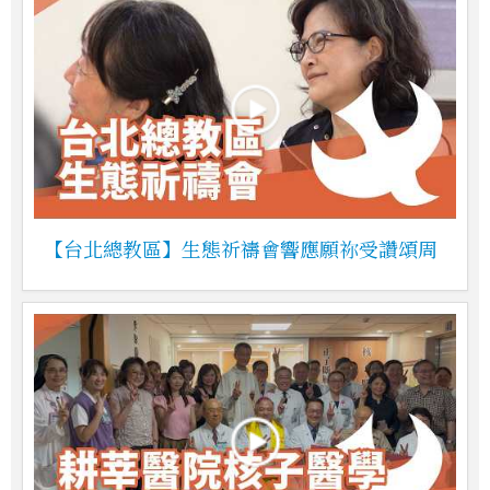
【台北總教區】生態祈禱會響應願祢受讚頌周