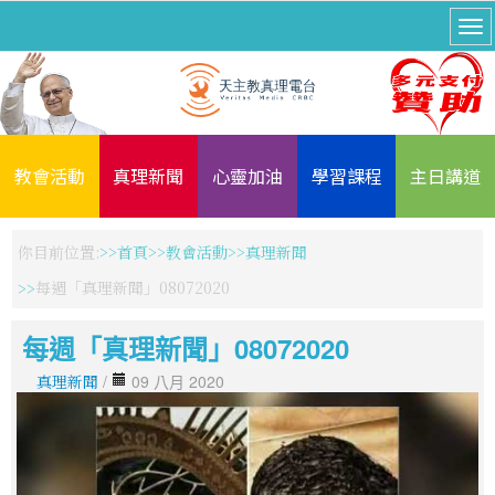
教會活動
真理新聞
心靈加油
學習課程
主日講道
你目前位置:
首頁
教會活動
真理新聞
每週「真理新聞」08072020
每週「真理新聞」08072020
真理新聞
/
09 八月 2020