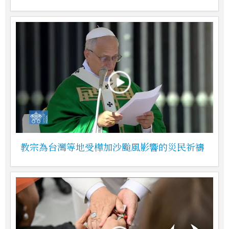
教宗為台灣等地受樺加沙颱風影響的災民祈禱