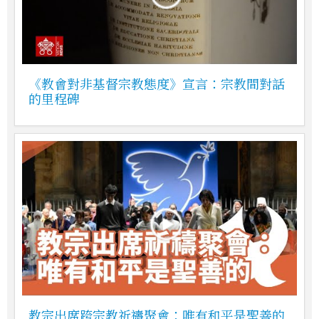
《教會對非基督宗教態度》宣言：宗教間對話
的里程碑
教宗出席跨宗教祈禱聚會：唯有和平是聖善的