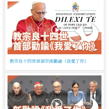
教宗良十四世首部宗座勸諭《我愛了你》