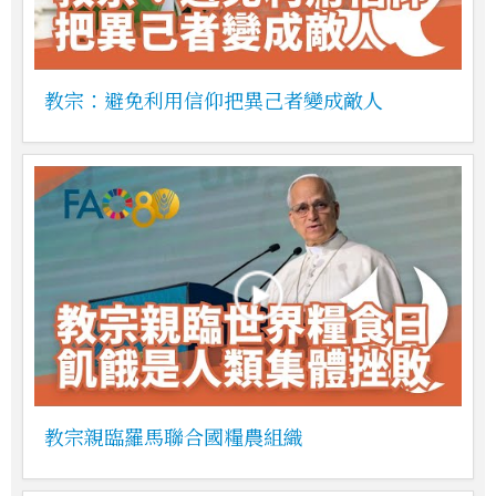
教宗：避免利用信仰把異己者變成敵人
教宗親臨羅馬聯合國糧農組織