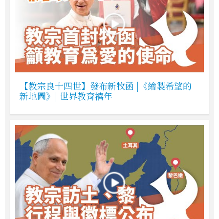
【教宗良十四世】發布新牧函 |《繪製希望的
新地圖》| 世界教育禧年