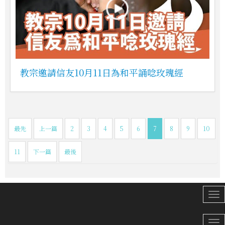
教宗邀請信友10月11日為和平誦唸玫瑰經
最先
上一篇
2
3
4
5
6
7
8
9
10
11
下一篇
最後