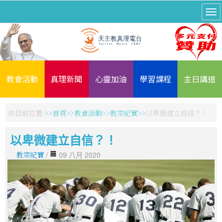
教會活動
真理新聞
心靈加油
學習課程
主日講道
你目前位置:
首頁
教會活動
教宗紀實
以卑微建立自信？！
以卑微建立自信？！
教宗紀實
/
09 八月 2020