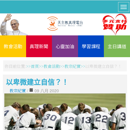
教會活動
真理新聞
心靈加油
學習課程
主日講道
你目前位置:
首頁
教會活動
教宗紀實
以卑微建立自信？！
以卑微建立自信？！
教宗紀實
/
09 八月 2020