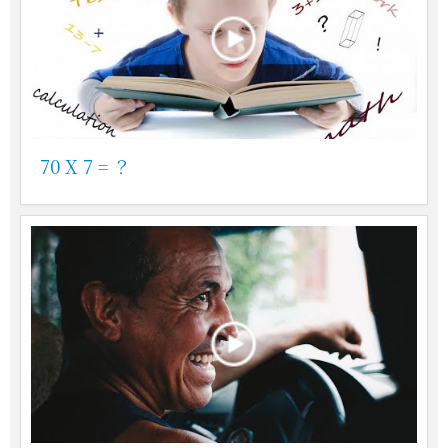
70 X 7 = ？