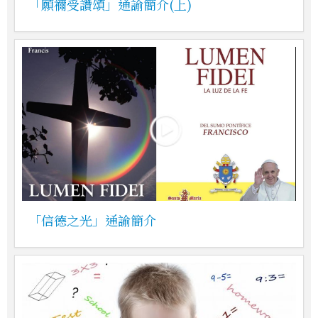
「願禰受讚頌」通諭簡介(上)
「信德之光」通諭簡介