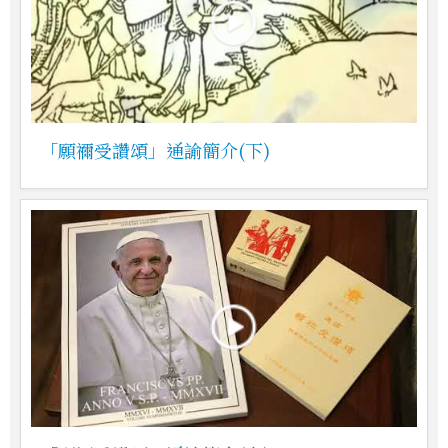
「願禰受讚頌」通諭簡介(下)