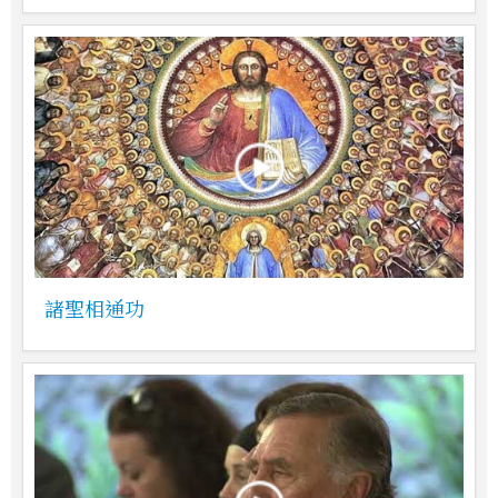
諸聖相通功