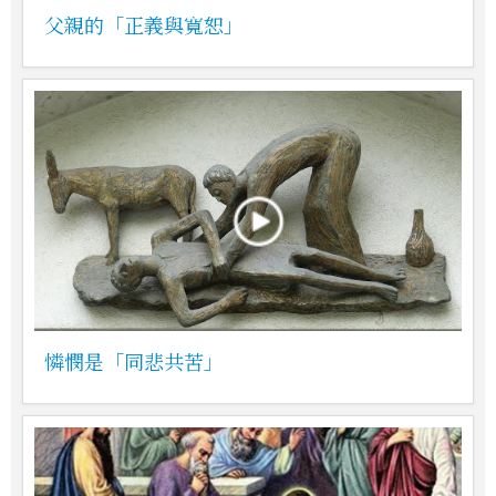
父親的「正義與寬恕」
憐憫是「同悲共苦」