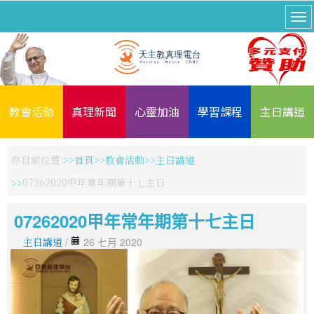
教會活動
真理新聞
心靈加油
學習課程
主日講道
你目前位置:
首頁
教會活動
主日講道
07262020甲年常年期第十七主日
07262020甲年常年期第十七主日
主日講道
/
26 七月 2020