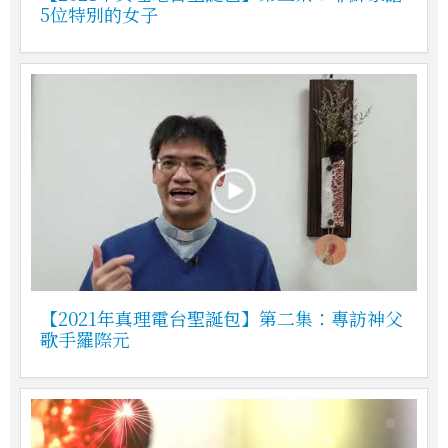
5位特別的女子
【2021年真理電台聖誕包】第二集：專訪神父
歌手羅際元