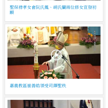
聖保祿孝女會阮氏鳳、胡氏蘭兩位修女宣發初
願
嘉義教區崔善皓領受司鐸聖秩