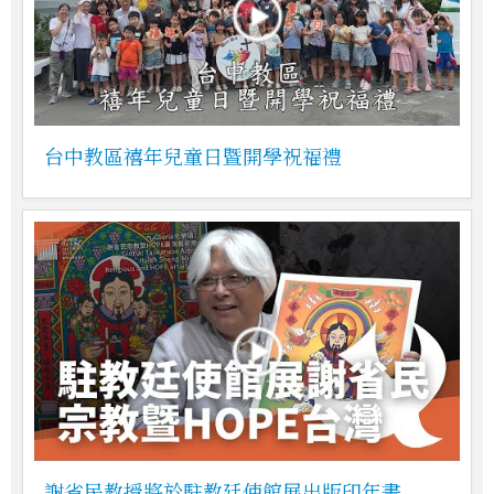
台中教區禧年兒童日暨開學祝福禮
謝省民教授將於駐教廷使館展出版印年畫