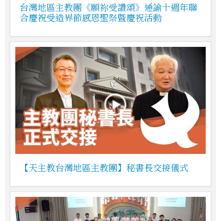
台灣地區主教團《願祢受讚頌》通諭十週年聯
合慶祝受造界節感恩聖祭暨慶祝活動
【天主教台灣地區主教團】秘書長交接儀式