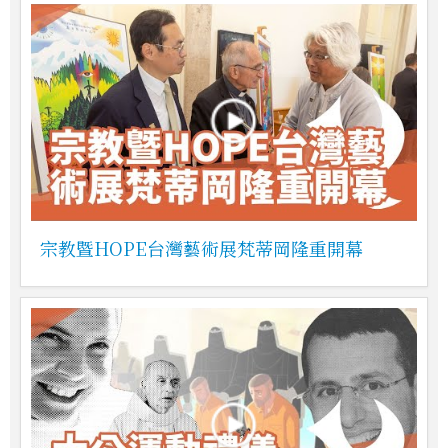
宗教暨HOPE台灣藝術展梵蒂岡隆重開幕