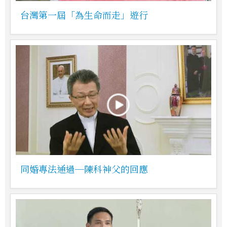
台灣第一屆「為生命而走」遊行
同婚專法通過─陳科神父的回應