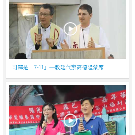
司鐸是「7-11」─教廷代辦高德隆蒙席