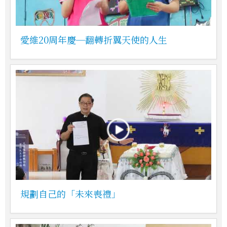
愛維20周年慶─翻轉折翼天使的人生
規劃自己的「未來喪禮」