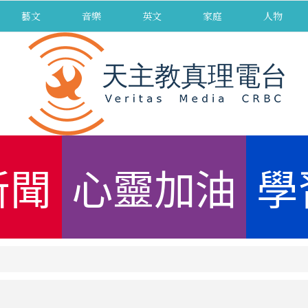
藝文
音樂
英文
家庭
人物
新聞
心靈加油
學