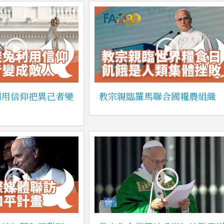
利用信仰把異己者變
教宗親臨羅馬聯合國糧農組織