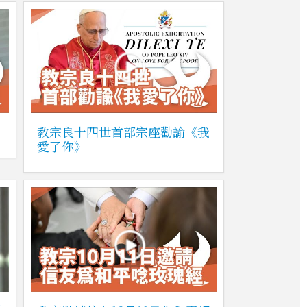
教宗良十四世首部宗座勸諭《我
愛了你》