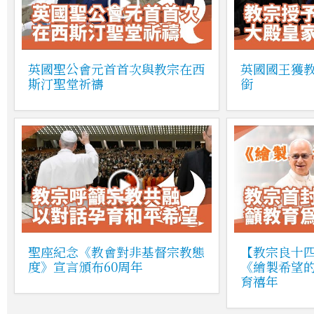
英國聖公會元首首次與教宗在西
英國國王獲
斯汀聖堂祈禱
銜
聖座紀念《教會對非基督宗教態
【教宗良十四
度》宣言頒布60周年
《繪製希望的
育禧年