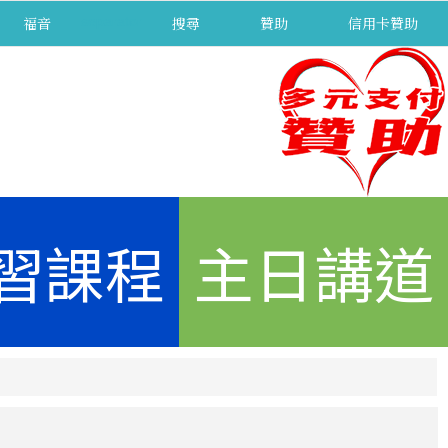
福音
separator
搜尋
贊助
信用卡贊助
習課程
主日講道