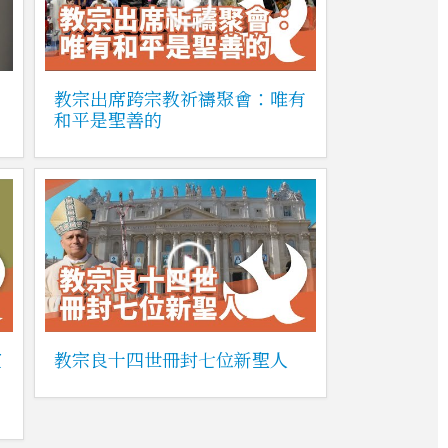
教宗出席跨宗教祈禱聚會：唯有
和平是聖善的
靈
教宗良十四世冊封七位新聖人