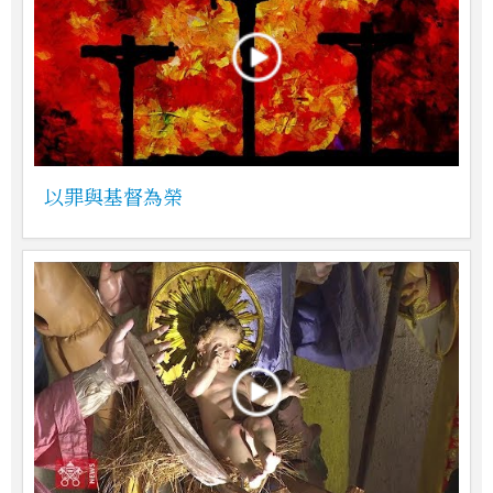
以罪與基督為榮