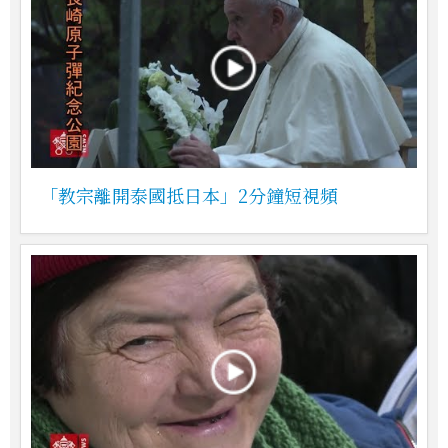
「教宗離開泰國抵日本」2分鐘短視頻