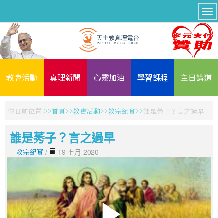
教會活動
真理新聞
心靈加油
學習課程
主日講道
你目前位置:
首頁
教會活動
教宗紀實
誰是莠子？言之過早
誰是莠子？言之過早
教宗紀實
/
19 七月 2020