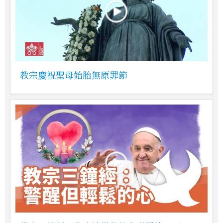
教宗慶祝聖母始胎無原罪節