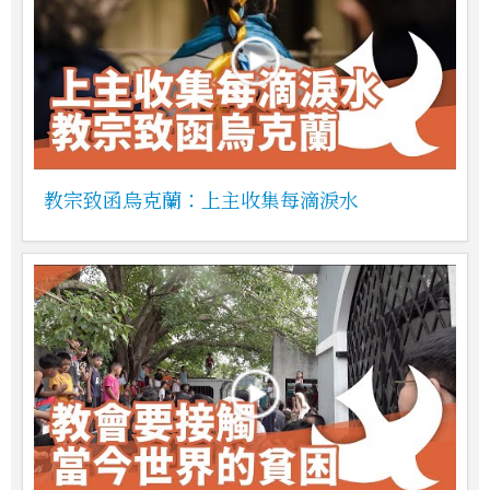
教宗致函烏克蘭：上主收集每滴淚水