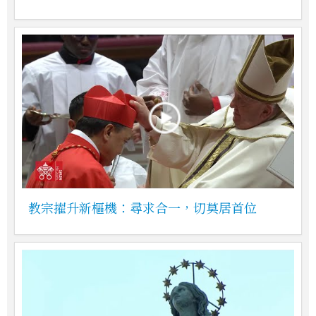
教宗擢升新樞機：尋求合一，切莫居首位