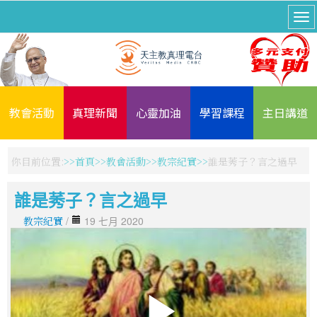
教會活動
真理新聞
心靈加油
學習課程
主日講道
你目前位置:
首頁
教會活動
教宗紀實
誰是莠子？言之過早
誰是莠子？言之過早
教宗紀實
/
19 七月 2020