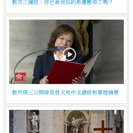
教宗三鐘經：你也被世俗的焦慮壓垮了嗎？
教宗周三公開接見首次有中文讀經和要理摘要