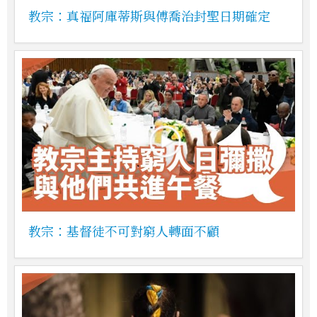
教宗：真福阿庫蒂斯與傅喬治封聖日期確定
教宗：基督徒不可對窮人轉面不顧