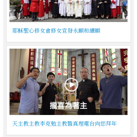
耶穌聖心修女會修女宣發永願和續願
天主教主教李克勉主教暨真理電台向您拜年