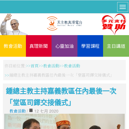
教會活動
真理新聞
心靈加油
學習課程
主日講道
你目前位置:
首頁
教會活動
教會活動
鍾總主教主持嘉義教區任內最後一次「堂區司鐸交接儀式」
鍾總主教主持嘉義教區任內最後一次
「堂區司鐸交接儀式」
教會活動
/
12 七月 2020