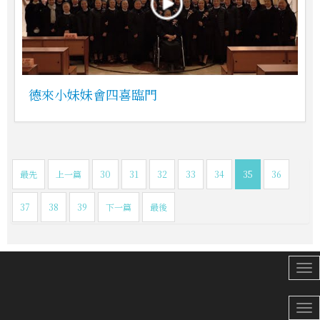
德來小妹妹會四喜臨門
最先
上一篇
30
31
32
33
34
35
36
37
38
39
下一篇
最後