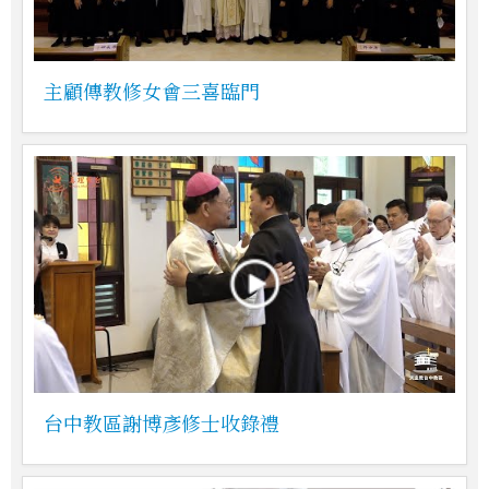
主顧傳教修女會三喜臨門
台中教區謝博彥修士收錄禮