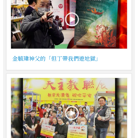
金毓瑋神父的「但丁帶我們遊地獄」