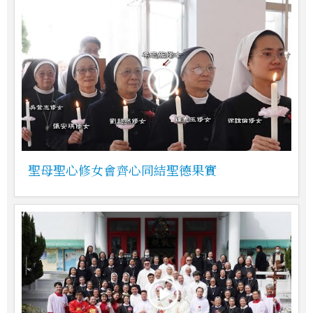
聖母聖心修女會齊心同結聖德果實