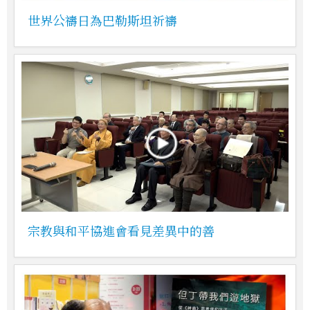
世界公禱日為巴勒斯坦祈禱
宗教與和平協進會看見差異中的善