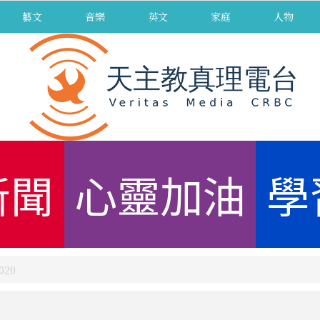
藝文
音樂
英文
家庭
人物
新聞
心靈加油
學
20