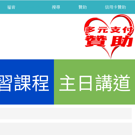
福音
separator
搜尋
贊助
信用卡贊助
習課程
主日講道