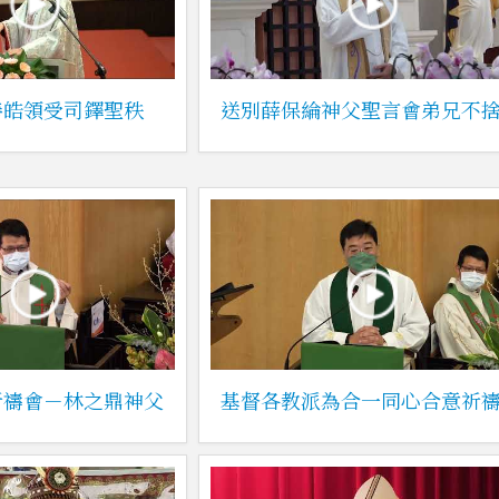
善皓領受司鐸聖秩
送別薛保綸神父聖言會弟兄不
祈禱會－林之鼎神父
基督各教派為合一同心合意祈