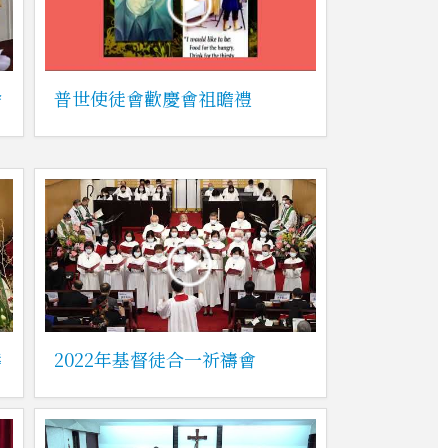
捨
普世使徒會歡慶會祖瞻禮
禱
2022年基督徒合一祈禱會