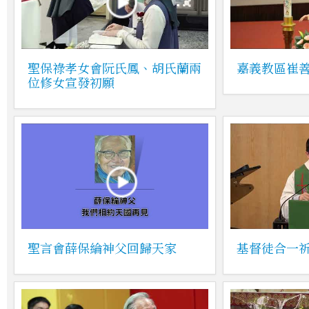
聖保祿孝女會阮氏鳳、胡氏蘭兩
嘉義教區崔
位修女宣發初願
聖言會薛保綸神父回歸天家
基督徒合一