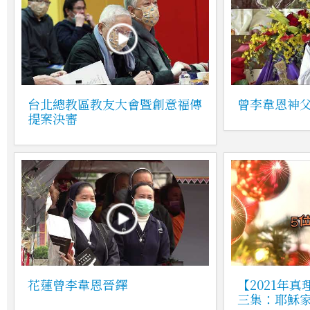
台北總教區教友大會暨創意福傳
曾李韋恩神
提案決審
花蓮曾李韋恩晉鐸
【2021年
三集：耶穌家