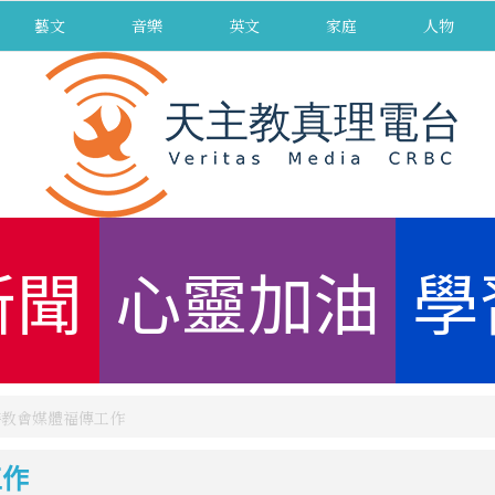
藝文
音樂
英文
家庭
人物
新聞
心靈加油
學
持教會媒體福傳工作
工作