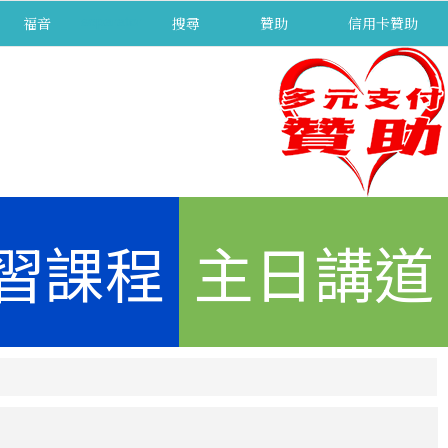
福音
separator
搜尋
贊助
信用卡贊助
習課程
主日講道