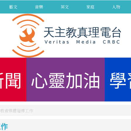
藝文
音樂
英文
家庭
人物
新聞
心靈加油
學
持教會媒體福傳工作
工作