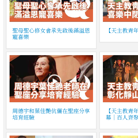
聖母聖心修女會承先啟後滿溢恩
【天主教青
寵喜樂
周德宇和葉佳艷伉儷在聖座分享
【天主教青
培育經驗
幕｜百人齊