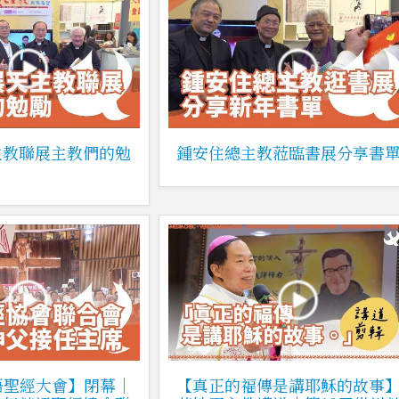
主教聯展主教們的勉
鍾安住總主教蒞臨書展分享書
語聖經大會】閉幕｜
【真正的福傳是講耶穌的故事