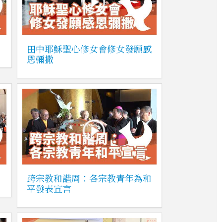
田中耶穌聖心修女會修女發願感
恩彌撒
跨宗教和諧周：各宗教青年為和
平發表宣言