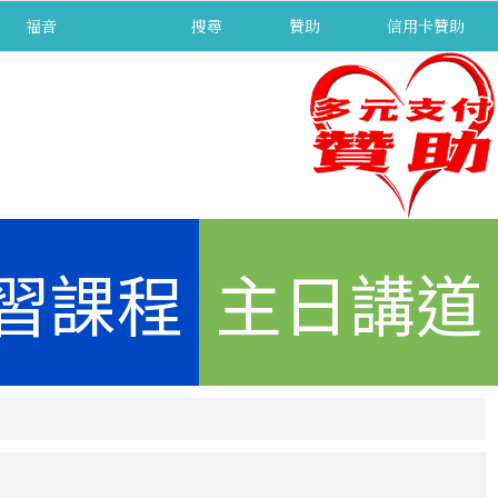
福音
separator
搜尋
贊助
信用卡贊助
習課程
主日講道