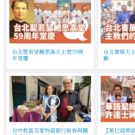
台北聖若望鮑思高天主堂59周
台北書展天
年堂慶
勵
台中教區互愛物資銀行新春與關
【第12屆華