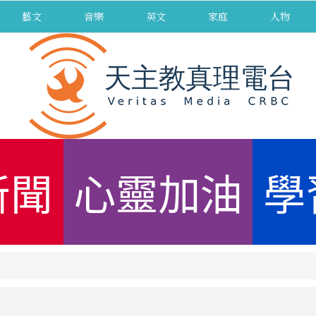
藝文
音樂
英文
家庭
人物
新聞
心靈加油
學