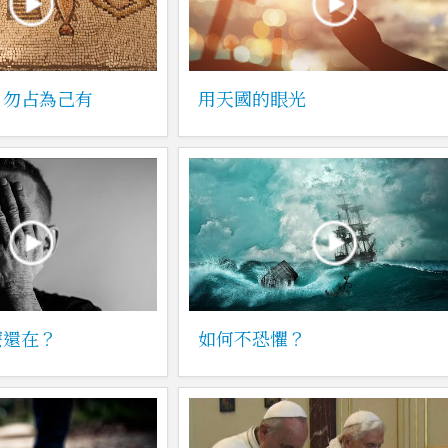
，勿占為己有
用天國的眼光
麼還在？
如何不恐懼？