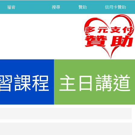
福音
separator
搜尋
贊助
信用卡贊助
習課程
主日講道