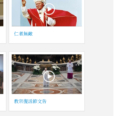
仁者無敵
教宗復活節文告