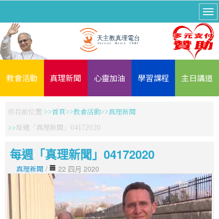
教會活動
真理新聞
心靈加油
學習課程
主日講道
你目前位置:
首頁
教會活動
真理新聞
每週「真理新聞」04172020
每週「真理新聞」04172020
真理新聞
/
22 四月 2020