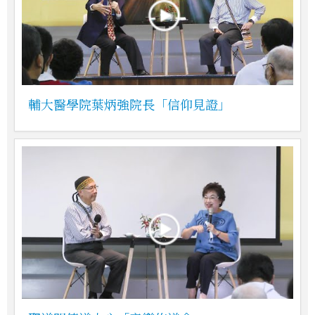
輔大醫學院葉炳強院長「信仰見證」