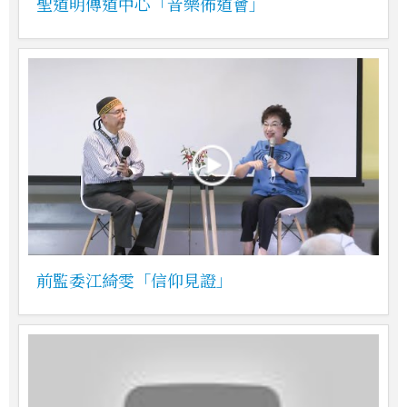
聖道明傳道中心「音樂佈道會」
前監委江綺雯「信仰見證」