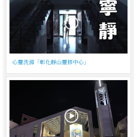
心靈洗滌「彰化靜山靈修中心」