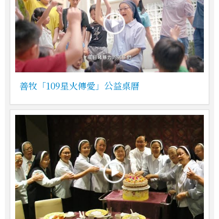
善牧「109星火傳愛」公益桌曆