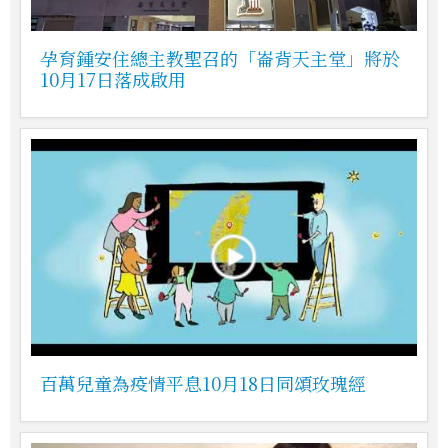
孕育鍾安住總主教聖召的「崙背天主堂」將於
10月17日落成啟用
百萬兒童為疫情平息10月18日同頌玫瑰經