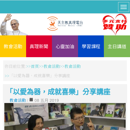
教會活動
真理新聞
心靈加油
學習課程
主日講道
你目前位置:
首頁
教會活動
教會活動
「以愛為器，成就喜樂」分享講座
「以愛為器，成就喜樂」分享講座
教會活動
/
08 五月 2019