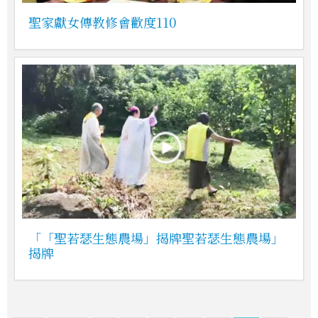
聖家獻女傳教修會歡度110
「「聖若瑟生態農場」揭牌聖若瑟生態農場」
揭牌