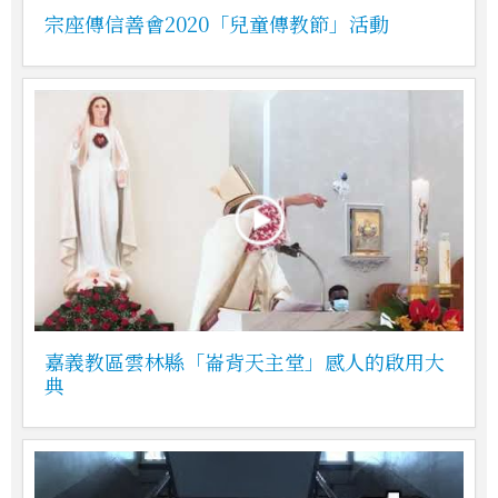
宗座傳信善會2020「兒童傳教節」活動
嘉義教區雲林縣「崙背天主堂」感人的啟用大
典