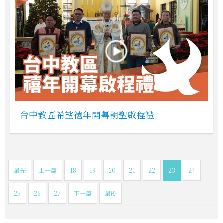
台中教區希望禧年開幕朝聖啟程禮
最先
上一篇
18
19
20
21
22
23
24
25
26
27
下一篇
最後