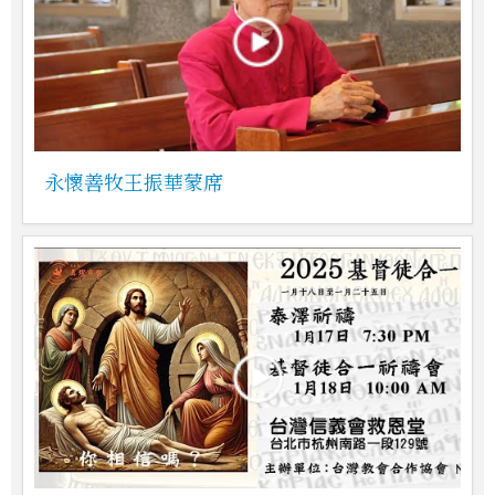
永懷善牧王振華蒙席