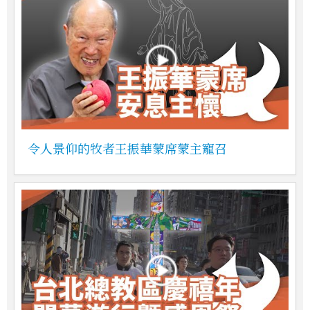
令人景仰的牧者王振華蒙席蒙主寵召