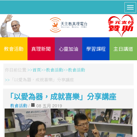
教會活動
真理新聞
心靈加油
學習課程
主日講道
你目前位置:
首頁
教會活動
教會活動
「以愛為器，成就喜樂」分享講座
「以愛為器，成就喜樂」分享講座
教會活動
/
08 五月 2019