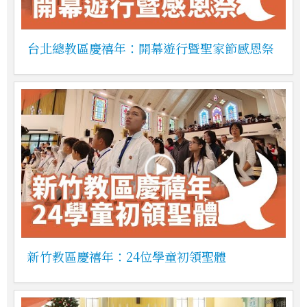
台北總教區慶禧年：開幕遊行暨聖家節感恩祭
新竹教區慶禧年：24位學童初領聖體