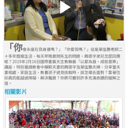
「你
會永遠在我身邊嗎？」「你愛我嗎？」這是葉佳艷老師二
十多年婚姻生活，每天早晚要問先生的問題。周德宇弟兄怎麼回應
呢？2019年2月16日國際書展天主教聯展「以愛為器，成就喜樂」
講座，特別邀請教會中模範夫妻的周德宇及葉佳艷夫婦，分享當夫
妻相處、家庭生活、教養孩子遇見挑戰時，該怎樣去面對？靠著信
仰真的能越過障礙、解決難題？你將可聽到許多充滿奇蹟的破解之
道。
相關影片