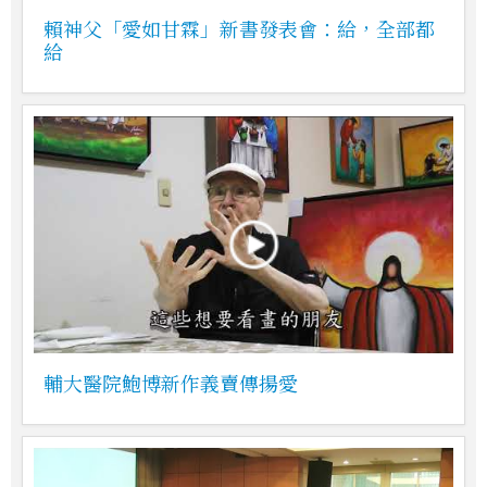
賴神父「愛如甘霖」新書發表會：給，全部都
給
輔大醫院鮑博新作義賣傳揚愛