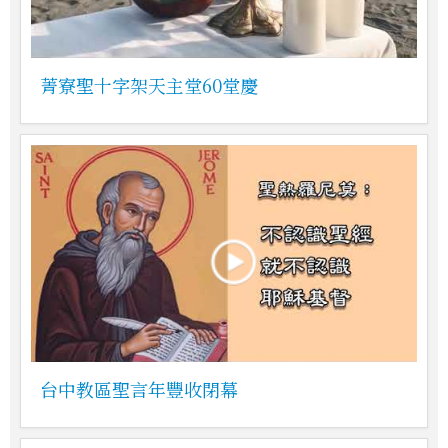
菁寮聖十字架天主堂60堂慶
台中教區聖言年豐收閉幕