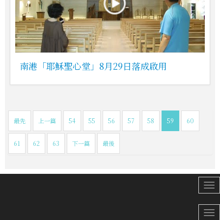
南港「耶穌聖心堂」8月29日落成啟用
最先
上一篇
54
55
56
57
58
59
60
61
62
63
下一篇
最後