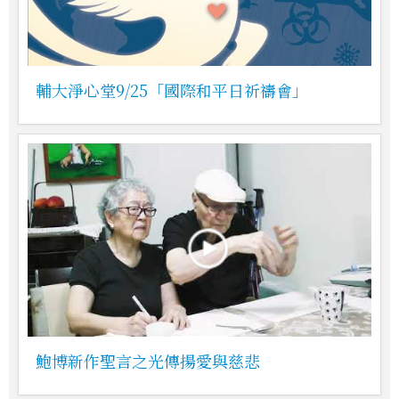
輔大淨心堂9/25「國際和平日祈禱會」
鮑博新作聖言之光傳揚愛與慈悲