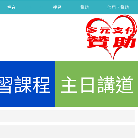
福音
separator
搜尋
贊助
信用卡贊助
習課程
主日講道