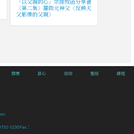
「以父親的心」宗座牧函分享會
〈第二集〉羅際元神父〈反映天
父影像的父親〉
關懷
談心
信仰
聖經
課程
on.
2-8732-5230 Fax：