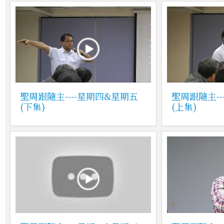
聖周跟隨主----星期四&星期五
聖周跟隨主--
(下集)
(上集)