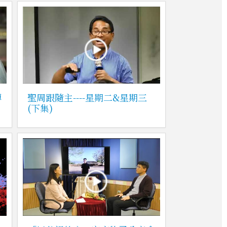
轉
聖周跟隨主----星期二&星期三
(下集)