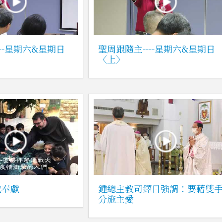
--星期六&星期日
聖周跟隨主----星期六&星期日
〈上〉
地奉獻
鍾總主教司鐸日強調：要藉雙
分施主愛