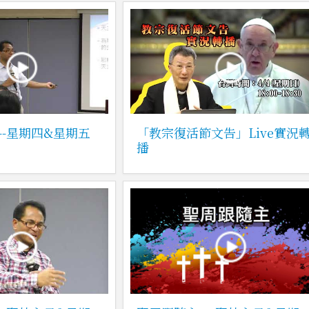
--星期四&星期五
「教宗復活節文告」Live實況
播