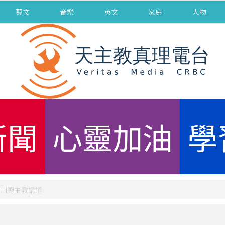
藝文
音樂
英文
家庭
人物
新聞
心靈加油
學
川總主教講道