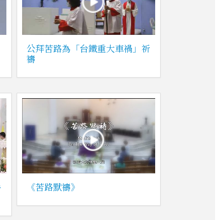
公拜苦路為「台鐵重大車禍」祈
禱
手
《苦路默禱》