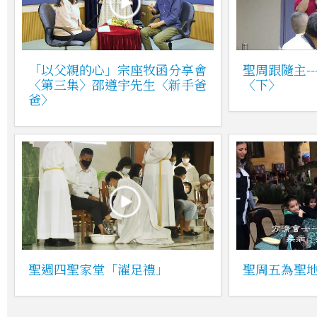
「以父親的心」宗座牧函分享會
聖周跟隨主--
〈第三集〉邵遵宇先生〈新手爸
〈下〉
爸〉
聖週四聖家堂「濯足禮」
聖周五為聖