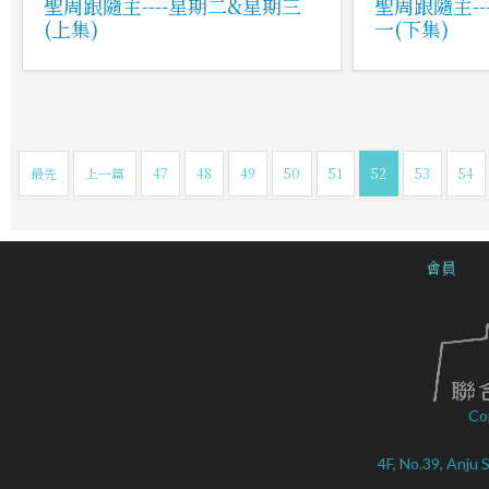
聖周跟隨主----星期二&星期三
聖周跟隨主--
(上集)
一(下集)
最先
上一篇
47
48
49
50
51
52
53
54
會員
Co
4F, No.39, Anju