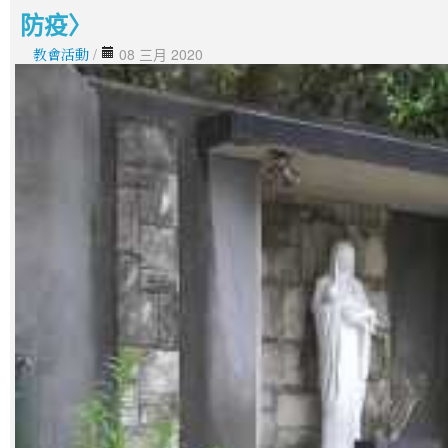
防疫〉
教會活動
/
08 三月 2020