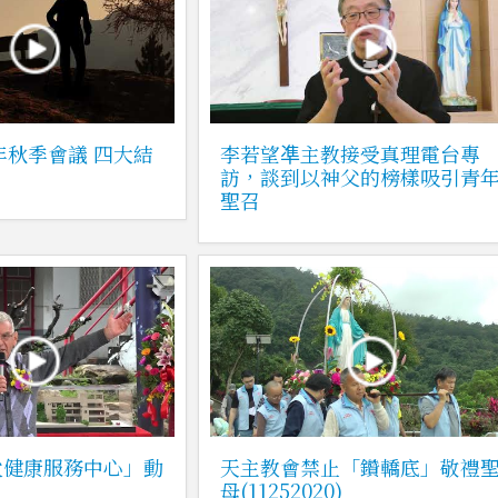
0年秋季會議 四大結
李若望凖主教接受真理電台專
訪，談到以神父的榜樣吸引青
聖召
父健康服務中心」動
天主教會禁止「鑽轎底」敬禮
母(11252020)