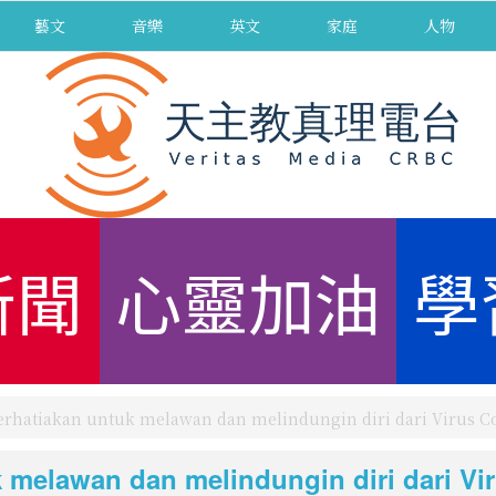
藝文
音樂
英文
家庭
人物
新聞
心靈加油
學
 diperhatiakan untuk melawan dan melindungin diri dar
untuk melawan dan melindungin dir