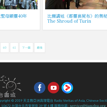
聖母顯靈40年
比爾講述《都靈裹屍布》的奧
」
The Shroud of Turin
60
61
下一篇
最後
pyright © 2019 天主教亞洲真理電台 Radio Veritas of Asia, Chinese Secti
service@tianzhu.org
10672 台灣台北市安居街 39 號 4 樓 服務信箱 :