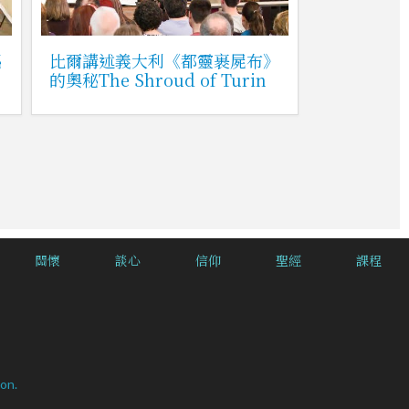
秘
比爾講述義大利《都靈裹屍布》
的奧秘The Shroud of Turin
關懷
談心
信仰
聖經
課程
on.