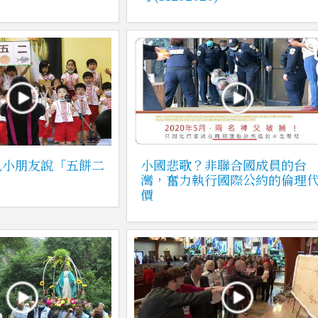
兒小朋友說「五餅二
小國悲歌？非聯合國成員的台
灣，奮力執行國際公約的倫理
價