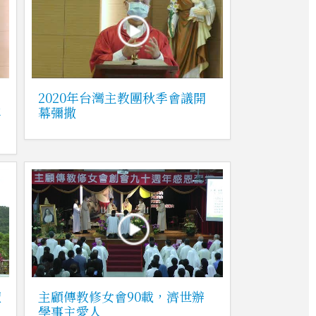
2020年台灣主教團秋季會議開
年
幕彌撒
聖
主顧傳教修女會90載，濟世辦
學事主愛人