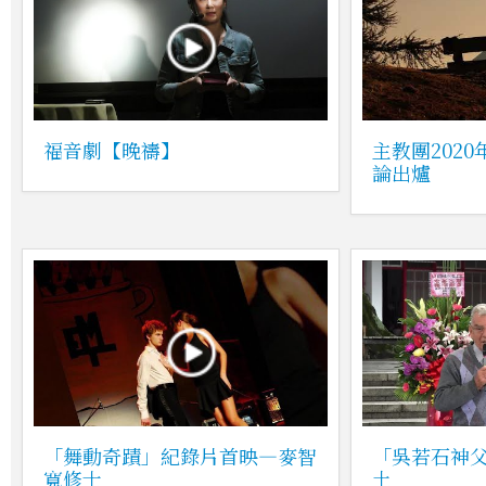
福音劇【晚禱】
主教團202
論出爐
「舞動奇蹟」紀錄片首映—麥智
「吳若石神
寬修士
土