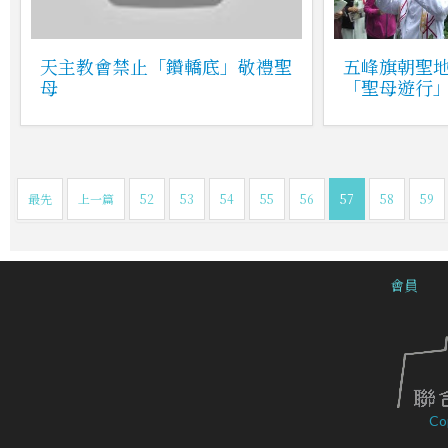
天主教會禁止「鑽轎底」敬禮聖
五峰旗朝聖地
母
「聖母遊行
最先
上一篇
52
53
54
55
56
57
58
59
會員
Co