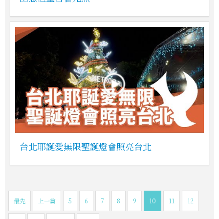
台北耶誕愛無限聖誕燈會照亮台北
最先
上一篇
5
6
7
8
9
10
11
12