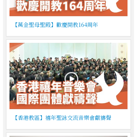
【萬金聖母聖殿】歡慶開教164周年
【香港教區】禧年聖詠交流音樂會獻禱聲