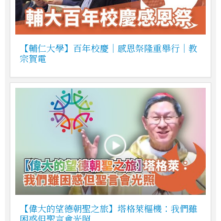
【輔仁大學】百年校慶｜感恩祭隆重舉行｜教
宗賀電
【偉大的望德朝聖之旅】塔格萊樞機：我們雖
困惑但聖言會光照