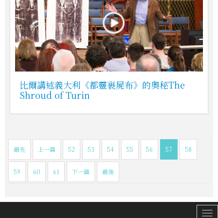
比爾講述義大利《都靈裹屍布》的奧秘The
Shroud of Turin
最先
上一篇
52
53
54
55
56
57
58
59
60
61
下一篇
最後