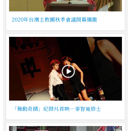
2020年台灣主教團秋季會議開幕彌撒
「舞動奇蹟」紀錄片首映—麥智寬修士