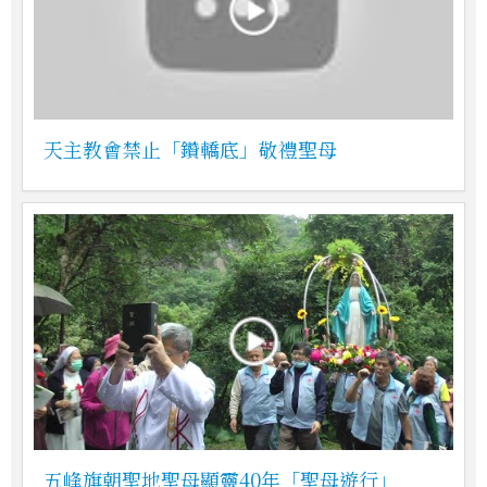
天主教會禁止「鑽轎底」敬禮聖母
五峰旗朝聖地聖母顯靈40年「聖母遊行」