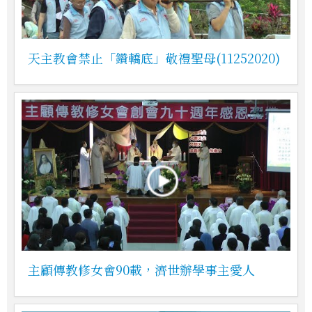
天主教會禁止「鑽轎底」敬禮聖母(11252020)
主顧傳教修女會90載，濟世辦學事主愛人