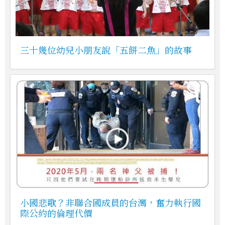
三十幾位幼兒小朋友說「五餅二魚」的故事
小國悲歌？非聯合國成員的台灣，奮力執行國
際公約的倫理代價