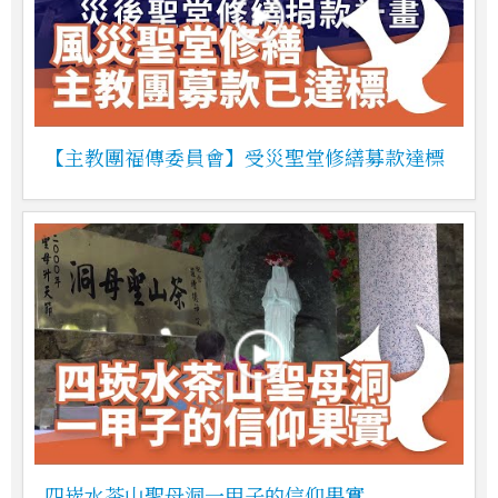
【主教團福傳委員會】受災聖堂修繕募款達標
四崁水茶山聖母洞一甲子的信仰果實