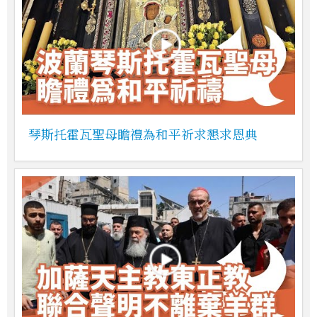
琴斯托霍瓦聖母瞻禮為和平祈求懇求恩典