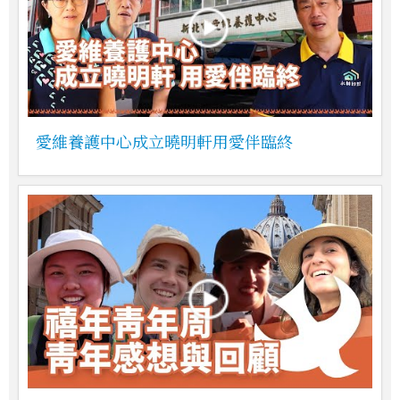
愛維養護中心成立曉明軒用愛伴臨終