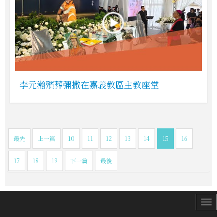
李元瀚殯葬彌撒在嘉義教區主教座堂
最先
上一篇
10
11
12
13
14
15
16
17
18
19
下一篇
最後