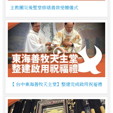
主教團災後聖堂修繕善款受贈儀式
【 台中東海善牧天主堂】整建完成啟用祝福禮