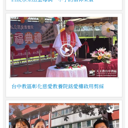
台中教區彰化慈愛教養院銘愛樓啟用剪綵