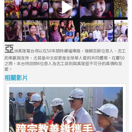
亞
洲真理電台得以在50年間持續福傳路，端賴百餘位恩人、志工
的奉獻與支持，尤其是中文部更是全球華人愛的共同體現。在慶50
之際，本台特訪問4位恩人及志工談到與真理密不可分的真情和至
愛。
相關影片