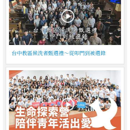
台中教區候洗者甄選禮～從叩門到被選錄