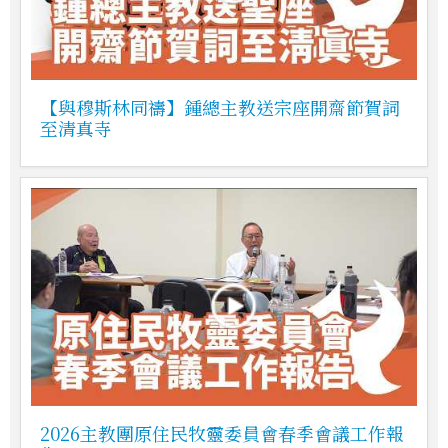
【與穆斯林同禱】鍾總主教送宗座開齋節賀詞
至清真寺
2026主教團原住民牧靈委員會春季會議工作報