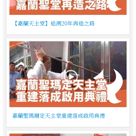
【嘉蘭天主堂】追溯20年再造之路
嘉蘭聖瑪爾定天主堂重建落成啟用典禮