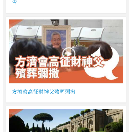
告
方濟會高征財神父殯葬彌撒