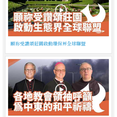
願祢受讚頌莊園啟動環保界全球聯盟