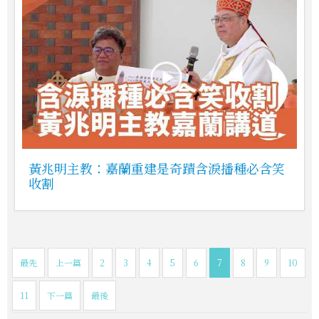
黃兆明主教：嘉蘭重建是奇蹟含淚播種必含笑
收割
最先
上一篇
2
3
4
5
6
7
8
9
10
11
下一篇
最後