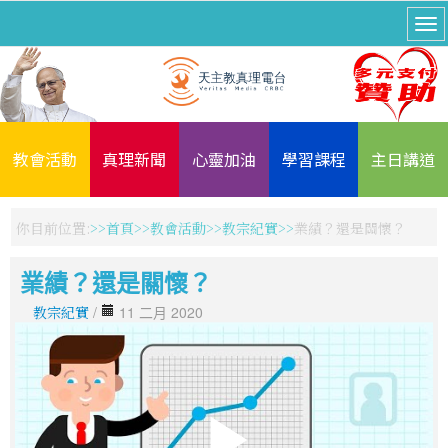
教會活動
真理新聞
心靈加油
學習課程
主日講道
你目前位置:
首頁
教會活動
教宗紀實
業績？還是關懷？
業績？還是關懷？
教宗紀實
/
11 二月 2020