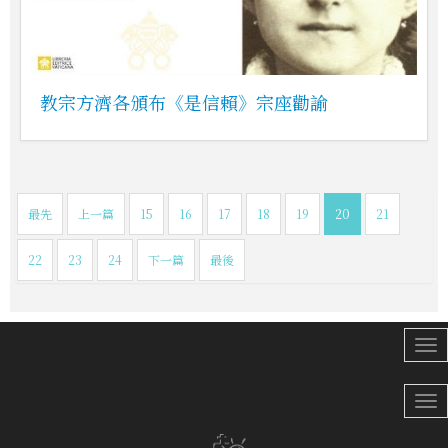
教宗方濟各頒布《是信賴》宗座勸諭
最先
上一篇
15
16
17
18
19
20
21
22
23
24
下一篇
最後