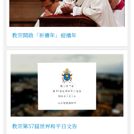
教宗開啟「祈禱年」迎禧年
教宗第57屆世界和平日文告