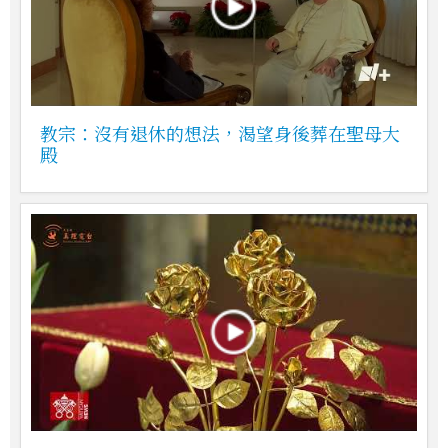
教宗：沒有退休的想法，渴望身後葬在聖母大
殿