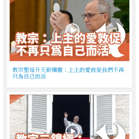
教宗聖母升天節彌撒：上主的愛敦促我們不再
只為自己而活