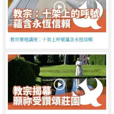
教宗要理講授：十架上呼號蘊含永恆信賴