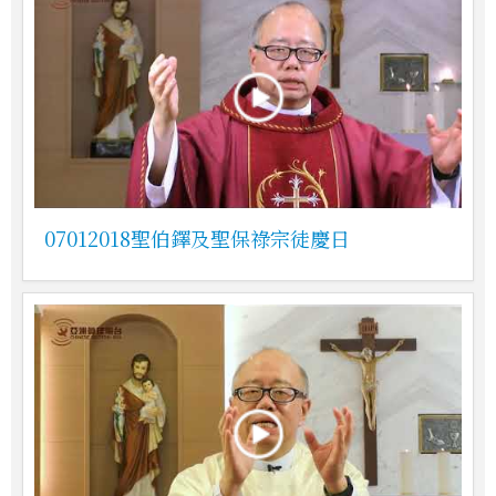
07012018聖伯鐸及聖保祿宗徒慶日