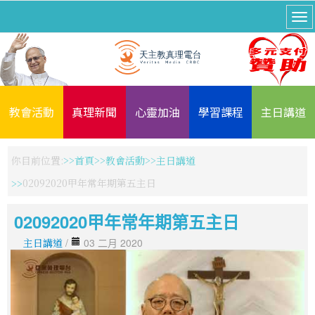
教會活動
真理新聞
心靈加油
學習課程
主日講道
你目前位置:
首頁
教會活動
主日講道
02092020甲年常年期第五主日
02092020甲年常年期第五主日
主日講道
/
03 二月 2020