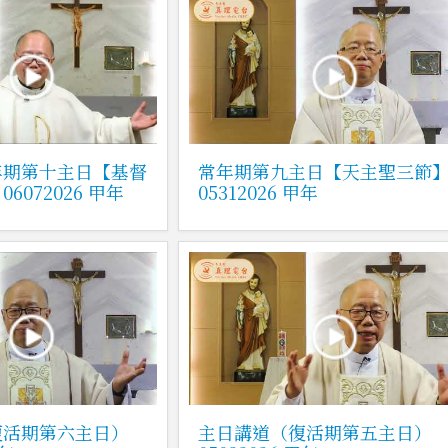
年期第十主日【基督
常年期第九主日【天主聖三節
6072026 甲年
05312026 甲年
復活期第六主日）
主日講道（復活期第五主日）