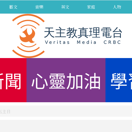
藝文
音樂
英文
家庭
人物
新聞
心靈加油
學
第五主日