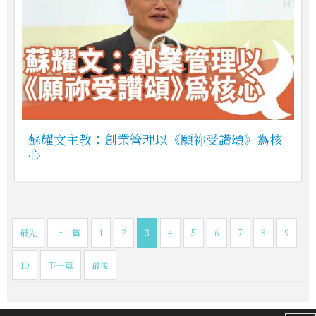
蘇耀文主教：創業管理以《願祢受讚頌》為核
心
最先
上一篇
1
2
3
4
5
6
7
8
9
10
下一篇
最後