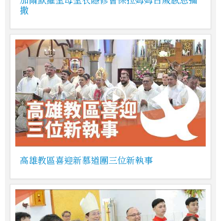
撒
高雄教區喜迎新慕道團三位新執事