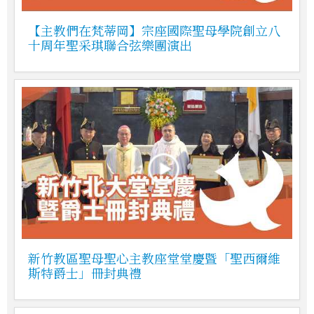
【主教們在梵蒂岡】宗座國際聖母學院創立八
十周年聖采琪聯合弦樂團演出
新竹教區聖母聖心主教座堂堂慶暨「聖西爾維
斯特爵士」冊封典禮