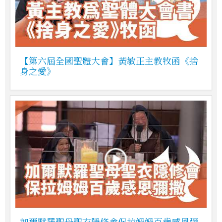
【第六屆全國聖體大會】黃敏正主教牧函《捨
身之愛》
加爾默羅聖母聖衣隱修會保拉姆姆百歲感恩彌