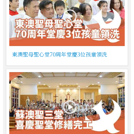
東澳聖母聖心堂70周年堂慶3位孩童領洗