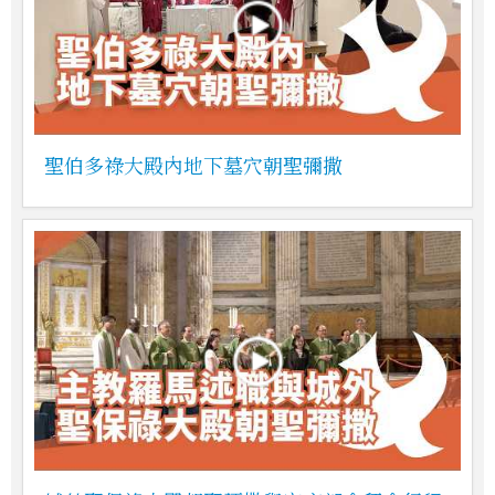
聖伯多祿大殿內地下墓穴朝聖彌撒