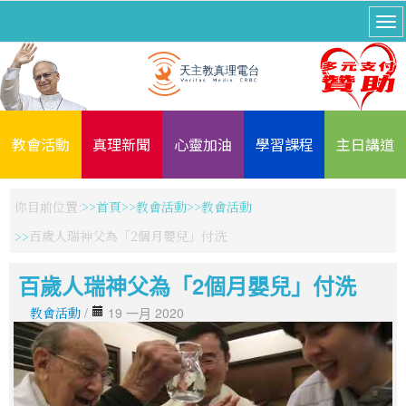
教會活動
真理新聞
心靈加油
學習課程
主日講道
你目前位置:
首頁
教會活動
教會活動
百歲人瑞神父為「2個月嬰兒」付洗
百歲人瑞神父為「2個月嬰兒」付洗
教會活動
/
19 一月 2020