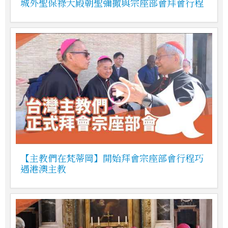
城外聖保祿大殿朝聖彌撒與宗座部會拜會行程
【主教們在梵蒂岡】開始拜會宗座部會行程巧
遇港澳主教