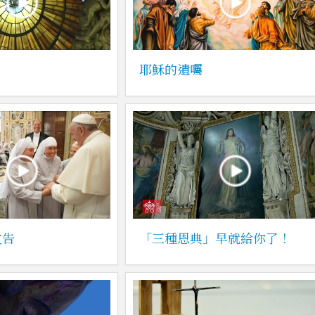
耶穌的遺囑
文告
「三種恩典」早就給你了！