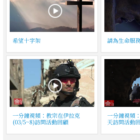
希望十字架
請為生命服
一分鐘視頻：教宗在伊拉克
一分鐘視頻：
(03/5~8)訪問活動回顧
天訪問活動