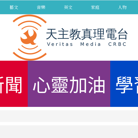
藝文
音樂
英文
家庭
人物
新聞
心靈加油
學