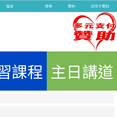
福音
separator
搜尋
贊助
信用卡贊助
習課程
主日講道