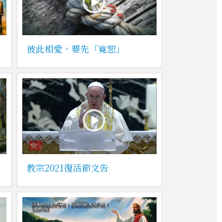
彼此相愛，要先「寬恕」
教宗2021復活節文告