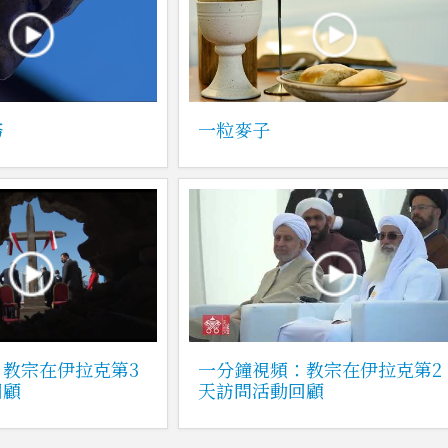
務
一粒麥子
教宗在伊拉克第3
一分鐘視頻：教宗在伊拉克第2
回顧
天訪問活動回顧