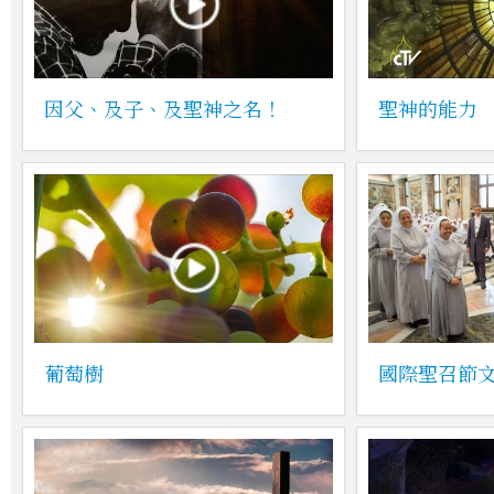
因父、及子、及聖神之名！
聖神的能力
葡萄樹
國際聖召節