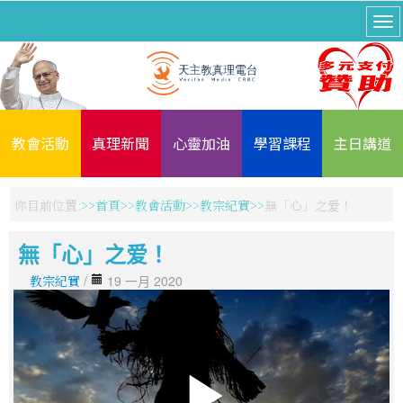
教會活動
真理新聞
心靈加油
學習課程
主日講道
你目前位置:
首頁
教會活動
教宗紀實
無「心」之爱！
無「心」之爱！
教宗紀實
/
19 一月 2020