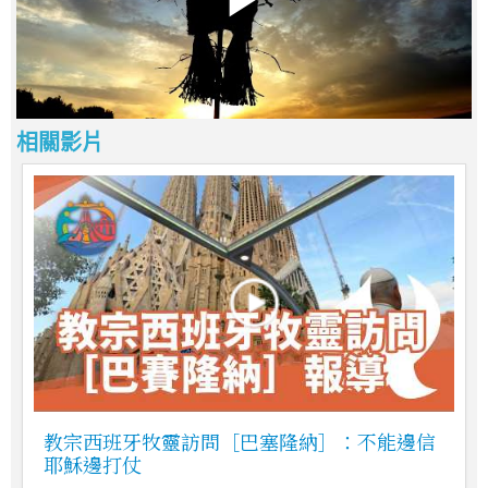
相關影片
教宗西班牙牧靈訪問［巴塞隆納］：不能邊信
耶穌邊打仗