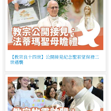
【教宗良十四世】公開接見紀念聖若望保祿二
世遇襲