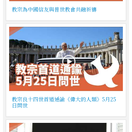
教宗為中國信友與普世教會共融祈禱
教宗良十四世首道通諭《偉大的人類》5月25
日問世