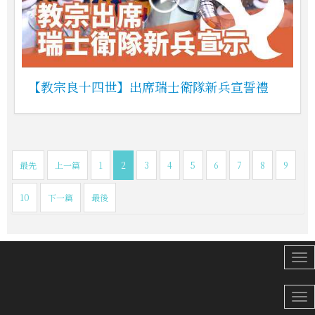
【教宗良十四世】出席瑞士衛隊新兵宣誓禮
最先
上一篇
1
2
3
4
5
6
7
8
9
10
下一篇
最後