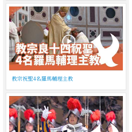
教宗祝聖4名羅馬輔理主教