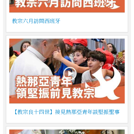
教宗六月訪問西班牙
【教宗良十四世】接見熱那亞青年談堅振聖事