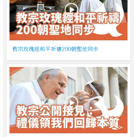
教宗玫瑰經和平祈禱200朝聖地同步