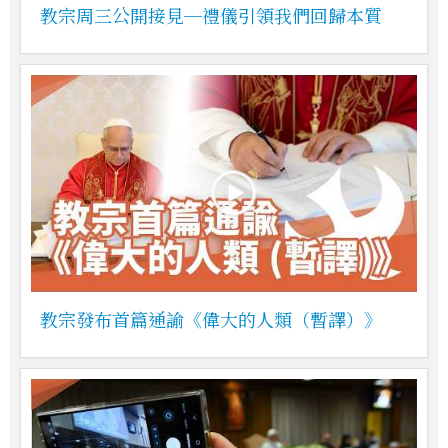
教宗周三公開接見─禮儀引領我們回歸本質
教宗發布首篇通諭《偉大的人類（暫譯）》