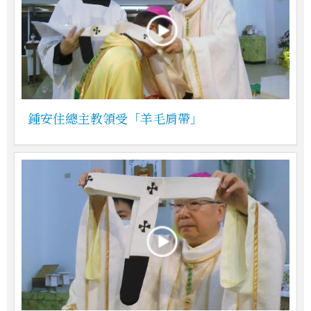
鍾安住總主教領受「羊毛肩帶」