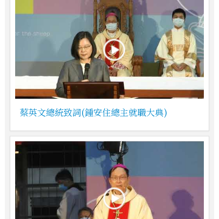
蔡英文總統致詞(鍾安住總主就職大典)