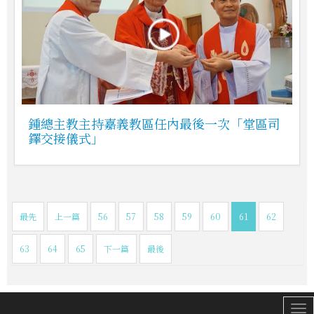
鍾總主教主持嘉義教區任內最後一次「堂區司
鐸交接儀式」
最先
上一篇
56
57
58
59
60
61
62
63
64
65
下一篇
最後