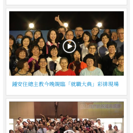
鍾安住總主教今晚親臨「就職大典」彩排現場