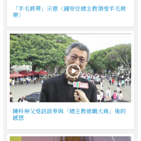
「羊毛肩帶」示意〈鍾安住總主教領受羊毛肩
帶〉
陳科神父受訪談參與「總主教就職大典」後的
感想