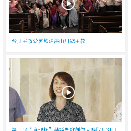
台北主教公署歡送洪山川總主教
第三屆“真理杯”華語聖歌創作大賽[7月31日