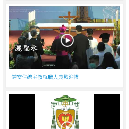
鍾安住總主教就職大典歡迎禮