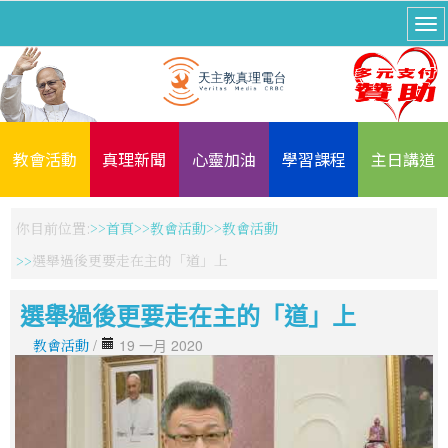
教會活動
真理新聞
心靈加油
學習課程
主日講道
你目前位置:
首頁
教會活動
教會活動
選舉過後更要走在主的「道」上
選舉過後更要走在主的「道」上
教會活動
/
19 一月 2020