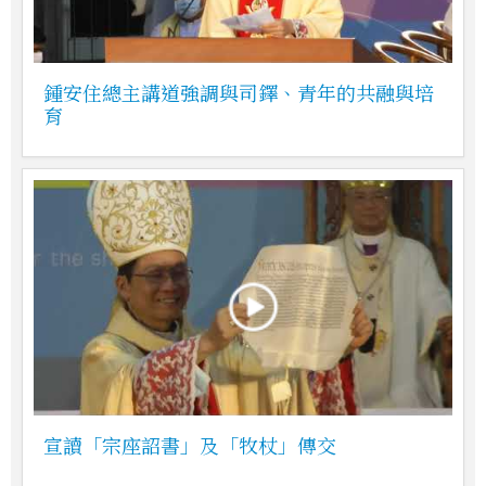
鍾安住總主講道強調與司鐸、青年的共融與培
育
宣讀「宗座詔書」及「牧杖」傳交