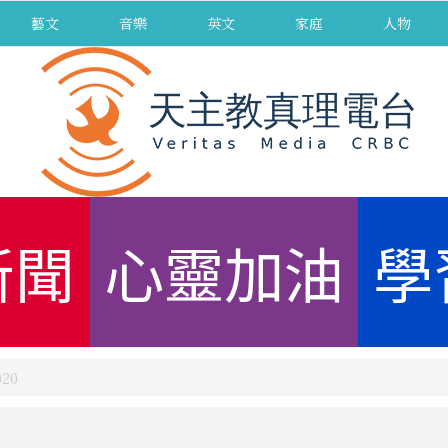
藝文
音樂
英文
家庭
人物
新聞
心靈加油
學
20