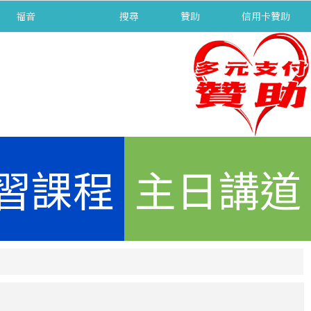
福音
separator
搜尋
贊助
信用卡贊助
習課程
主日講道