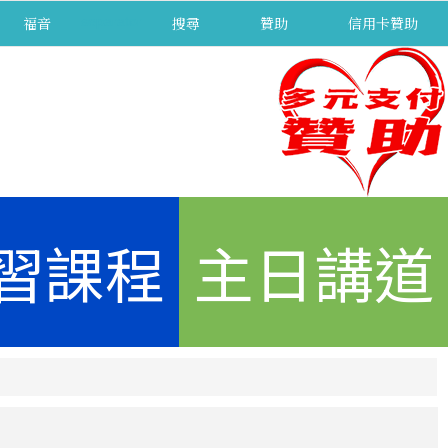
福音
separator
搜尋
贊助
信用卡贊助
習課程
主日講道