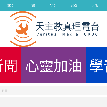
藝文
音樂
英文
家庭
人物
新聞
心靈加油
學
二主日