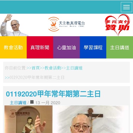
教會活動
真理新聞
心靈加油
學習課程
主日講道
你目前位置:
首頁
教會活動
主日講道
01192020甲年常年期第二主日
01192020甲年常年期第二主日
主日講道
/
13 一月 2020