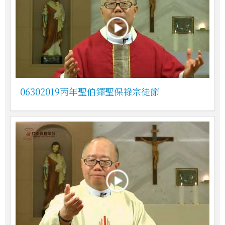
06302019丙年聖伯鐸聖保祿宗徒節