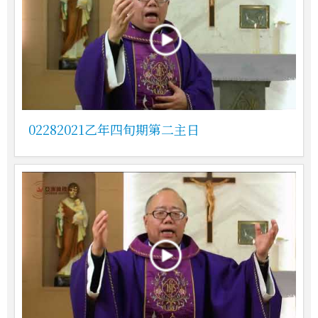
02282021乙年四旬期第二主日