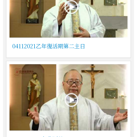
04112021乙年復活期第二主日