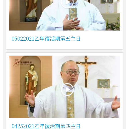
05022021乙年復活期第五主日
04252021乙年復活期第四主日