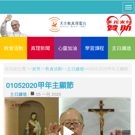
教會活動
真理新聞
心靈加油
學習課程
主日講道
你目前位置:
首頁
教會活動
主日講道
01052020甲年主顯節
01052020甲年主顯節
主日講道
/
05 一月 2020