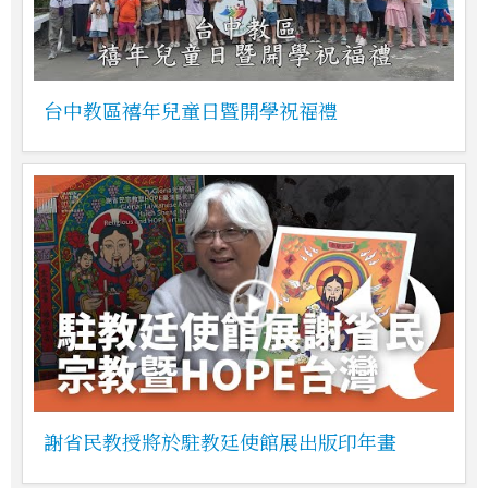
台中教區禧年兒童日暨開學祝福禮
謝省民教授將於駐教廷使館展出版印年畫