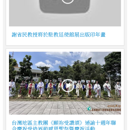
謝省民教授將於駐教廷使館展出版印年畫
台灣地區主教團《願祢受讚頌》通諭十週年聯
合慶祝受造界節感恩聖祭暨慶祝活動