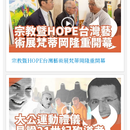
宗教暨HOPE台灣藝術展梵蒂岡隆重開幕