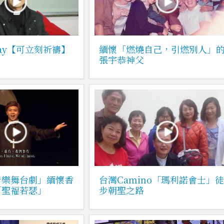
 Pray【可立刻祈禱】
緬懷「燃燒自己，引燃別人」
張宇恭神父
音樂舞台劇」緬懷香
台灣Camino「瑪利諾會士」
「聖福若瑟」
步朝聖之路