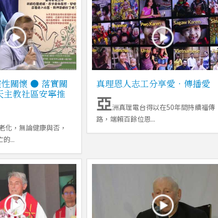
性關懷 ● 落實關
真理恩人志工分享愛．傳播愛
天主教社區安寧推
亞
洲真理電台得以在50年間持續福傳
路，端賴百餘位恩...
老化，無論健康與否，
...