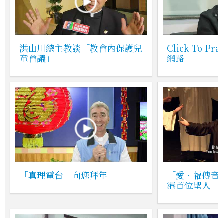
洪山川總主教談「教會內保護兒
Click To
童會議」
網路
「真理電台」向您拜年
「愛‧福傳
港首位聖人