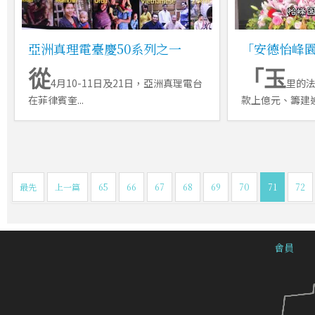
亞洲真理電臺慶50系列之一
「安德怡峰
從
「玉
4月10-11日及21日，亞洲真理電台
里的
在菲律賓奎...
款上億元、籌建逾1
最先
上一篇
65
66
67
68
69
70
71
72
會員