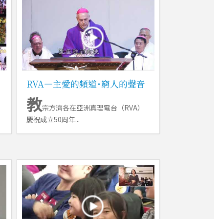
RVA―主愛的頻道˙窮人的聲音
教
宗方濟各在亞洲真理電台（RVA）
慶祝成立50周年...