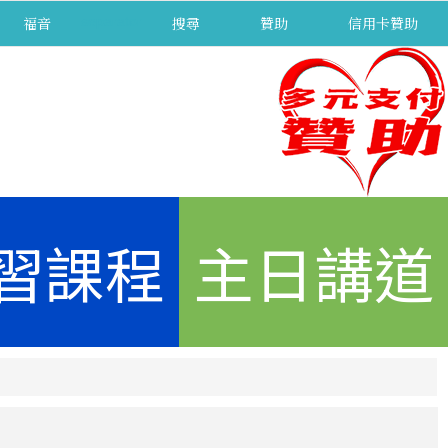
福音
separator
搜尋
贊助
信用卡贊助
習課程
主日講道