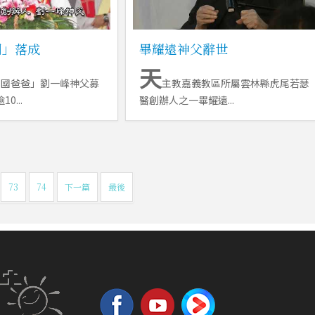
園」落成
畢耀遠神父辭世
天
法國爸爸」劉一峰神父募
主教嘉義教區所屬雲林縣虎尾若瑟
0...
醫創辦人之一畢耀遠...
73
74
下一篇
最後