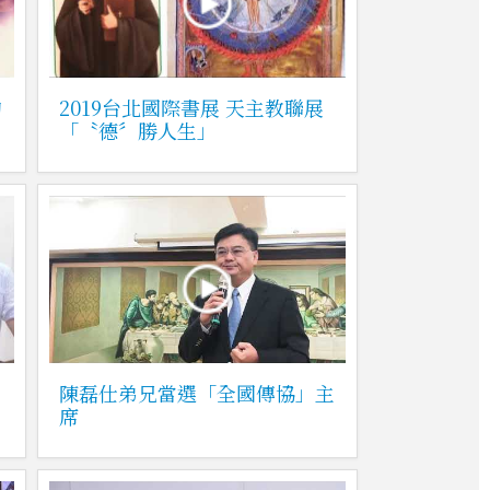
的
2019台北國際書展 天主教聯展
「〝德〞勝人生」
徒
陳磊仕弟兄當選「全國傳協」主
席