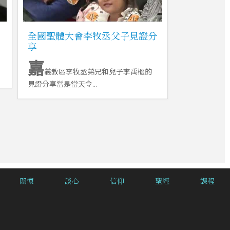
全國聖體大會李牧丞父子見證分
享
嘉
義教區李牧丞弟兄和兒子李禹樞的
見證分享當是當天令...
關懷
談心
信仰
聖經
課程