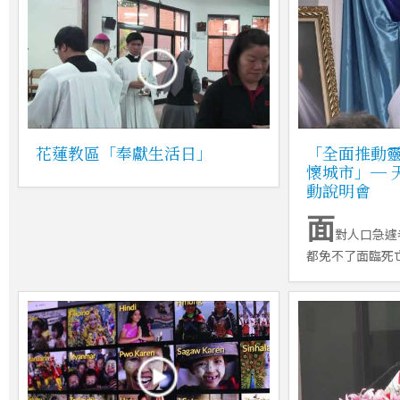
花蓮教區「奉獻生活日」
「全面推動靈
懷城市」─ 
動說明會
面
對人口急遽
都免不了面臨死亡的