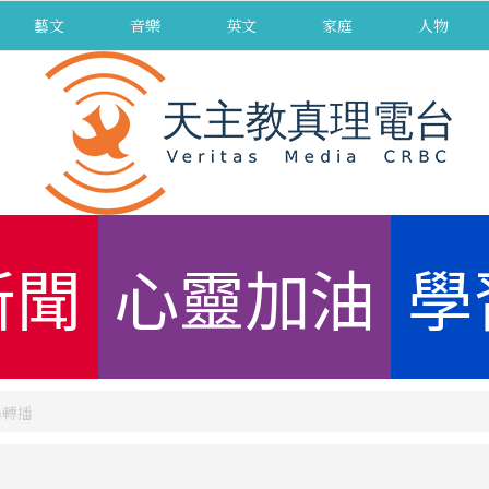
藝文
音樂
英文
家庭
人物
新聞
心靈加油
學
場轉播