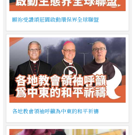
願祢受讚頌莊園啟動環保界全球聯盟
各地教會領袖呼籲為中東的和平祈禱