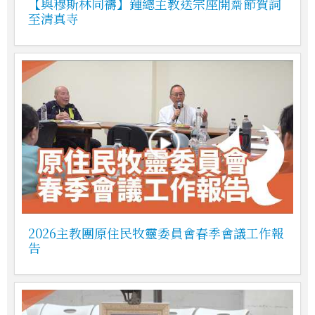
【與穆斯林同禱】鍾總主教送宗座開齋節賀詞
至清真寺
2026主教團原住民牧靈委員會春季會議工作報
告