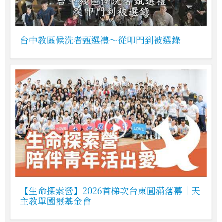
台中教區候洗者甄選禮～從叩門到被選錄
【生命探索營】2026首梯次台東圓滿落幕｜天
主教單國璽基金會