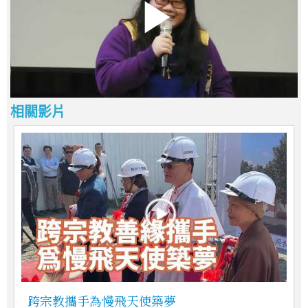
相關影片
跨宗教攜手為慢飛天使築夢