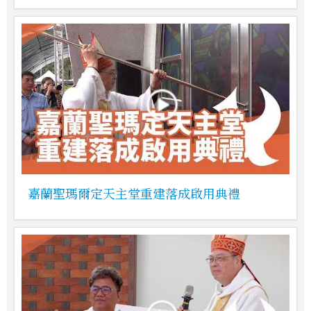
嘉蘭聖瑪爾定天主堂重建落成啟用典禮