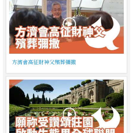
方濟會高征財神父殯葬彌撒