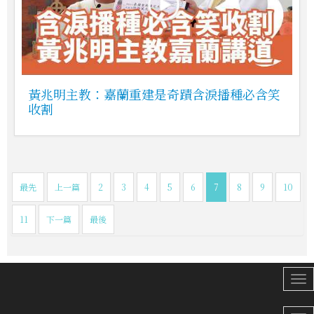
黃兆明主教：嘉蘭重建是奇蹟含淚播種必含笑
收割
最先
上一篇
2
3
4
5
6
7
8
9
10
11
下一篇
最後