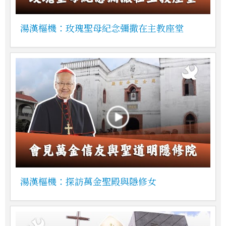
湯漢樞機：玫瑰聖母紀念彌撒在主教座堂
湯漢樞機：探訪萬金聖殿與隱修女