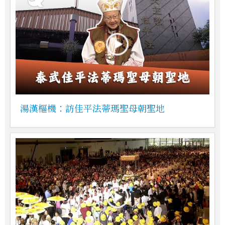
湯漢樞機：訪佳平法蒂瑪聖母朝聖地