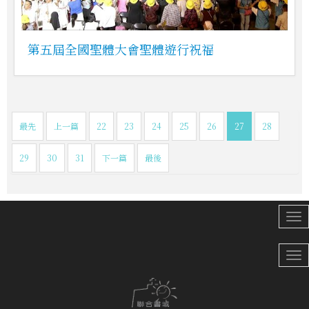
第五屆全國聖體大會聖體遊行祝福
最先
上一篇
22
23
24
25
26
27
28
29
30
31
下一篇
最後