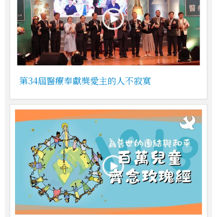
第34屆醫療奉獻獎愛主的人不寂寞